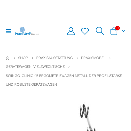
Artikel
0
Navigation
Warenkor
umschalten
SHOP
PRAXISAUSSTATTUNG
PRAXISMÖBEL
GERÄTEWAGEN, VIELZWECKTISCHE
SWINGO-CLINIC 45 ERGOMETRIEWAGEN METALL DER PROFILSTARKE
UND ROBUSTE GERÄTEWAGEN
Zum
Z
Ende
An
der
de
Bildergalerie
Bil
springen
sp