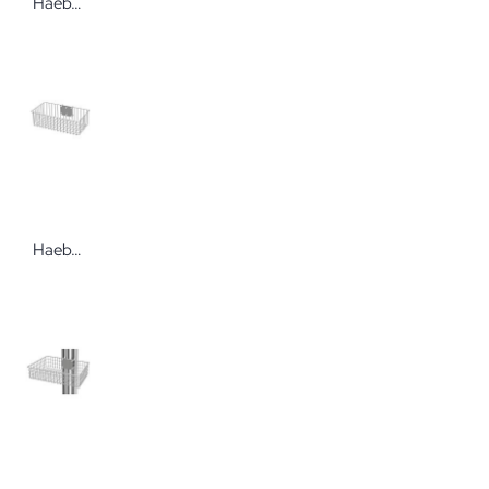
Haeberle Tastatur- und Mausauszug für den Gerätewagen fuego Zubehör für Vielzweckwagen
Haeberle Ablagekorb 377x214x115 mm für Gerätewagen bravo Zubehör für den Gerätewagen bravo