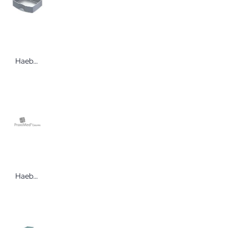
Haeberle Schublade für den Gerätewagen fuego Zubehör für Vielzweckwagen
Haeberle Verbandwatte mit Entnahmeschlitz 6 cm breit 4 m 1 Rolle Verbandmaterial