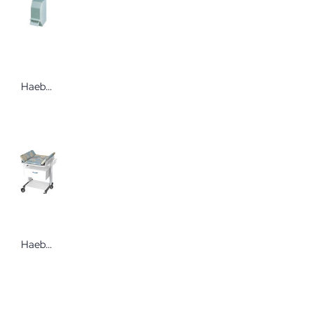
Haeberle Tupferspender Takefix Injektionszubehör
Haeberle Wickelauflage für den swingo Wickelwagen Zubehör für den Gerätewagen swingo