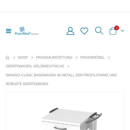
Artikel
0
Navigation
Warenkor
umschalten
SHOP
PRAXISAUSSTATTUNG
PRAXISMÖBEL
GERÄTEWAGEN, VIELZWECKTISCHE
SWINGO-CLINIC BASISWAGEN 45 METALL DER PROFILSTARKE UND
ROBUSTE GERÄTEWAGEN
Zum
Z
Ende
An
der
de
Bildergalerie
Bil
springen
sp