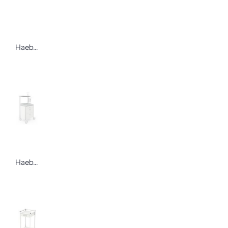
Haeberle Reling für die Ablageplatte an swingo und swingo-clinic Zubehör für den Gerätewagen swingo
Haeberle Ablagekonsole für keo grauweiß