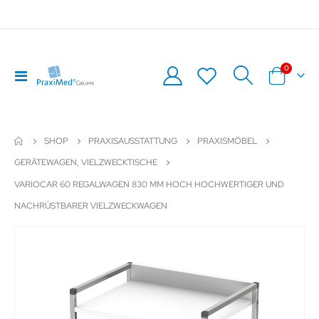
Artikel
0
Navigation
Warenkor
umschalten
SHOP
PRAXISAUSSTATTUNG
PRAXISMÖBEL
GERÄTEWAGEN, VIELZWECKTISCHE
VARIOCAR 60 REGALWAGEN 830 MM HOCH HOCHWERTIGER UND
NACHRÜSTBARER VIELZWECKWAGEN
Zum
Z
Ende
An
der
de
Bildergalerie
Bil
springen
sp