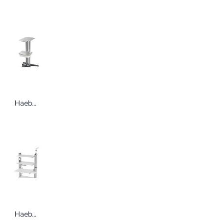
Haeberle bravo Basiswagen Gerätewagensystem Der smarte und agile Gerätewagen
Haeberle swingo-clinic Endoskopiewagen 60.2 Der profilstarke und robuste Gerätewagen