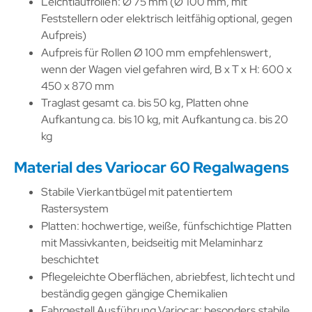
Leichtlaufrollen: Ø 75 mm (Ø 100 mm, mit
Feststellern oder elektrisch leitfähig optional, gegen
Aufpreis)
Aufpreis für Rollen Ø 100 mm empfehlenswert,
wenn der Wagen viel gefahren wird, B x T x H: 600 x
450 x 870 mm
Traglast gesamt ca. bis 50 kg, Platten ohne
Aufkantung ca. bis 10 kg, mit Aufkantung ca. bis 20
kg
Material des Variocar 60 Regalwagens
Stabile Vierkantbügel mit patentiertem
Rastersystem
Platten: hochwertige, weiße, fünfschichtige Platten
mit Massivkanten, beidseitig mit Melaminharz
beschichtet
Pflegeleichte Oberflächen, abriebfest, lichtecht und
beständig gegen gängige Chemikalien
Fahrgestell Ausführung Variocar: besonders stabile