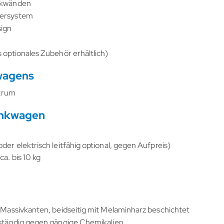
ückwänden
tersystem
sign
 optionales Zubehör erhältlich)
kwagens
ntrum
ankwagen
der elektrisch leitfähig optional, gegen Aufpreis)
a. bis 10 kg
t Massivkanten, beidseitig mit Melaminharz beschichtet
beständig gegen gängige Chemikalien