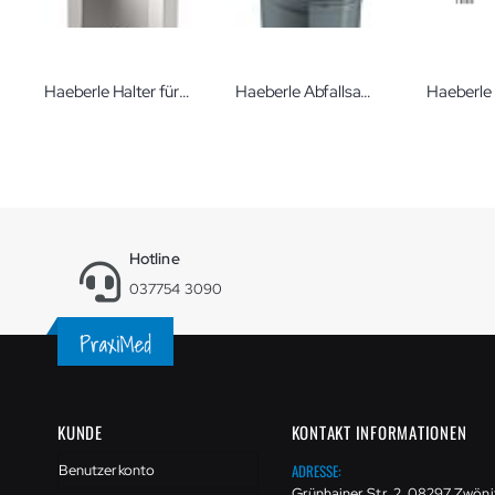
Haeberle Halter für Spenderboxen am Wagen swingo Zubehör für den Gerätewagen swingo
Haeberle Abfallsammler tomo für Gerätewagen Zubehör für Vielzweckwagen
Hotline
037754 3090
KUNDE
KONTAKT INFORMATIONEN
ADRESSE:
Benutzerkonto
Grünhainer Str. 2, 08297 Zwöni