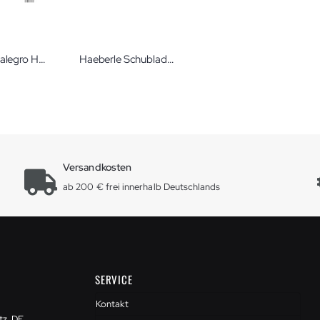
Haeberle alegro Halter für Monitor auf Quertraverse an swingo Zubehör für den Gerätewagen swingo
Haeberle Schubladen für die Gerätewagen swingo und swingo-clinic Zubehör für Vielzweckwagen
Versandkosten
ab 200 € frei innerhalb Deutschlands
SERVICE
Kontakt
tz, DE