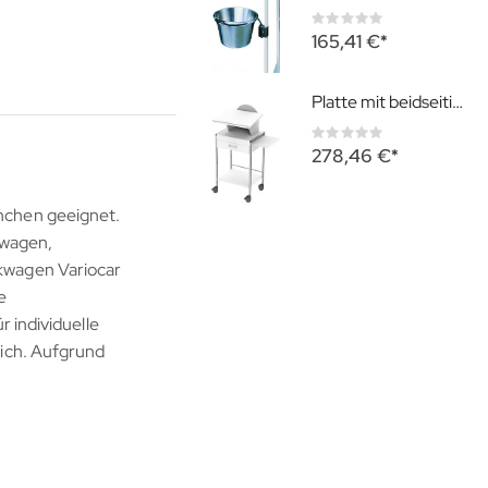
Rating:
0%
165,41 €
Platte mit beidseitigem Auszug für Wagen 08/16, Variocar Zubehör für den Gerätewagen Variocar
Rating:
0%
278,46 €
nchen geeignet.
swagen,
kwagen Variocar
e
 individuelle
lich. Aufgrund