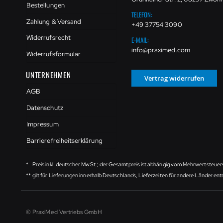
Bestellungen
TELEFON:
Zahlung & Versand
+49 37754 3090
Widerrufsrecht
E-MAIL:
info@praximed.com
Widerrufsformular
UNTERNEHMEN
Vertrag widerrufen
AGB
Datenschutz
Impressum
Barrierefreiheitserklärung
*
Preis inkl. deutscher MwSt.; der Gesamtpreis ist abhängig vom Mehrwertsteuer
**
gilt für Lieferungen innerhalb Deutschlands, Lieferzeiten für andere Länder e
© PraxiMed Vertriebs GmbH