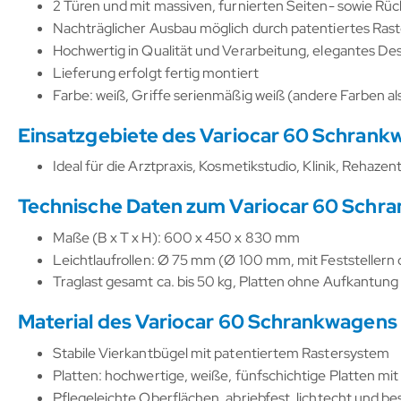
2 Türen und mit massiven, furnierten Seiten- sowie R
Nachträglicher Ausbau möglich durch patentiertes Ras
Hochwertig in Qualität und Verarbeitung, elegantes De
Lieferung erfolgt fertig montiert
Farbe: weiß, Griffe serienmäßig weiß (andere Farben als
Einsatzgebiete des Variocar 60 Schran
Ideal für die Arztpraxis, Kosmetikstudio, Klinik, Rehaze
Technische Daten zum Variocar 60 Schr
Maße (B x T x H): 600 x 450 x 830 mm
Leichtlaufrollen: Ø 75 mm (Ø 100 mm, mit Feststellern o
Traglast gesamt ca. bis 50 kg, Platten ohne Aufkantung c
Material des Variocar 60 Schrankwagens
Stabile Vierkantbügel mit patentiertem Rastersystem
Platten: hochwertige, weiße, fünfschichtige Platten mi
Pflegeleichte Oberflächen, abriebfest, lichtecht und 