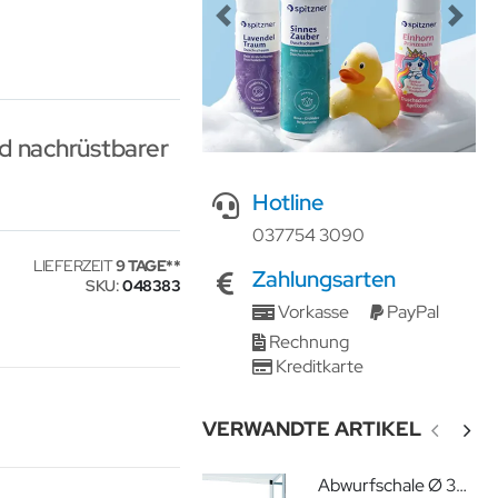
Previous
Next
d nachrüstbarer
Hotline
037754 3090
LIEFERZEIT
9 TAGE
Zahlungsarten
SKU
048383
Vorkasse
PayPal
Rechnung
Kreditkarte
VERWANDTE ARTIKEL
Abwurfschale Ø 320 mm für Wagen 08/16 und Variocar Zubehör für Vielzweckwagen