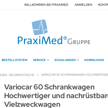
WILLKOMMEN BEI PRAXIMED
ANMELDEN
KONTA
BESTELLSYSTEM
SERVICE
SCHULUNGEN
DOWNLOADS
VARIOCAR 60 SCHRANKWAGEN HOCHWERTIGE
GEN, VIELZWECKTISCHE
Zum
Variocar 60 Schrankwagen
Anfang
Hochwertiger und nachrüstbar
der
Bildergalerie
Vielzweckwagen
springen