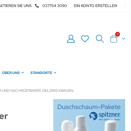
KTIEREN SIE UNS
037754 3090
EIN KONTO ERSTELLEN
Artikel
0
Warenkor
ÜBER UNS
STANDORTE
R UND NACHRÜSTBARER VIELZWECKWAGEN
er