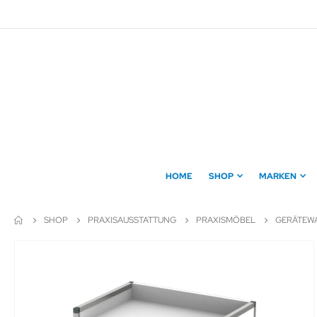
Direkt
zum
Inhalt
HOME
SHOP
MARKEN
SHOP
PRAXISAUSSTATTUNG
PRAXISMÖBEL
GERÄTEWA
Zum
Ende
der
Bildergalerie
springen