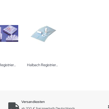
Halbach Registrierpapier Sonicaid Team Care / Meridan 800 Faltlage CTG-Papier Huntleigh
Halbach Registrierpapier Spirometer verschiedener Hersteller
Versandkosten
ab 200 € frei innerhalb Deutschlands