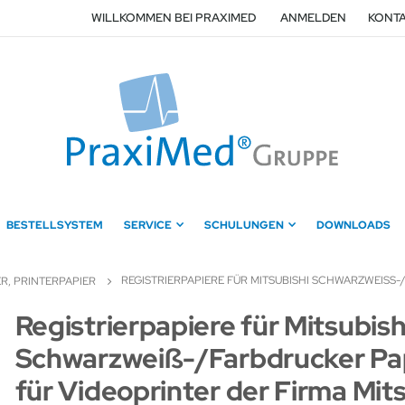
WILLKOMMEN BEI PRAXIMED
ANMELDEN
KONTA
BESTELLSYSTEM
SERVICE
SCHULUNGEN
DOWNLOADS
REGISTRIERPAPIERE FÜR MITSUBISHI SCHWARZWEISS-
ER, PRINTERPAPIER
Zum
Registrierpapiere für Mitsubish
Anfang
Schwarzweiß-/Farbdrucker Pa
der
Bildergalerie
für Videoprinter der Firma Mit
springen