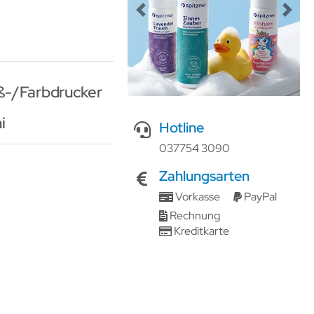
Previous
Next
iß-/Farbdrucker
i
Hotline
037754 3090
Zahlungsarten
Vorkasse
PayPal
Rechnung
Kreditkarte