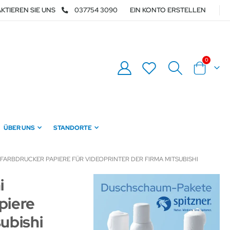
KTIEREN SIE UNS
037754 3090
EIN KONTO ERSTELLEN
Artikel
0
Warenkor
ÜBER UNS
STANDORTE
/FARBDRUCKER PAPIERE FÜR VIDEOPRINTER DER FIRMA MITSUBISHI
i
piere
subishi