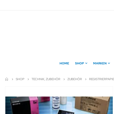
Direkt
zum
Inhalt
HOME
SHOP
MARKEN
SHOP
TECHNIK, ZUBEHÖR
ZUBEHÖR
REGISTRIERPAPI
Zum
Ende
der
Bildergalerie
springen