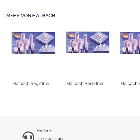
MEHR VON HALBACH
Halbach Registrierpapier Bionet CTG CTG-Papiere für verschiedene Geräte der Firma Bionet
Halbach Registrierpapier Biosys CTG CTG-Papiere für verschiedene Geräte der Firma Biosys
Hotline
037754 3090