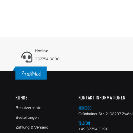
Hotline
037754 3090
KUNDE
KONTAKT INFORMATIONEN
ADRESSE:
Benutzerkonto
Grünhainer Str. 2, 08297 Zwöni
Bestellungen
TELEFON:
Zahlung & Versand
+49 37754 3090