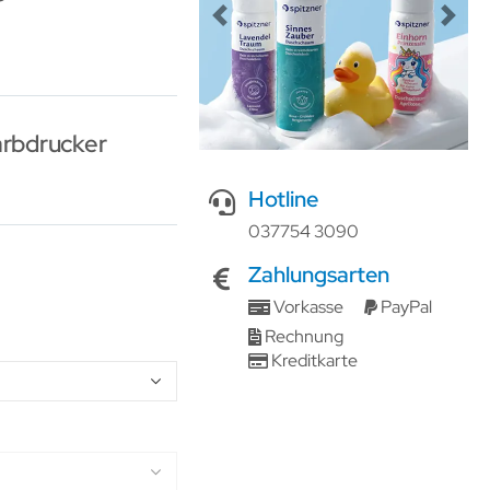
Previous
Next
arbdrucker
Hotline
037754 3090
Zahlungsarten
Vorkasse
PayPal
Rechnung
Kreditkarte