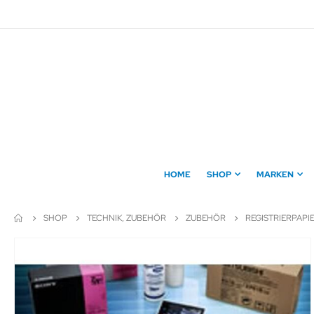
Direkt
zum
Inhalt
HOME
SHOP
MARKEN
SHOP
TECHNIK, ZUBEHÖR
ZUBEHÖR
REGISTRIERPAPI
Zum
Ende
der
Bildergalerie
springen