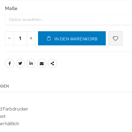
Maße
IN DEN WARENKORB
GEN
d Farbdrucker
net
erhältlich