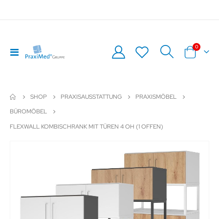
Artikel
0
Navigation
Warenkor
umschalten
SHOP
PRAXISAUSSTATTUNG
PRAXISMÖBEL
BÜROMÖBEL
FLEXWALL KOMBISCHRANK MIT TÜREN 4 OH (1 OFFEN)
Zum
Z
Ende
An
der
de
Bildergalerie
Bil
springen
sp