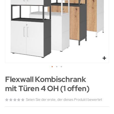
Flexwall Kombischrank
mit Türen 4 OH (1 offen)
Seien Sie der erste, der dieses Produkt bewertet