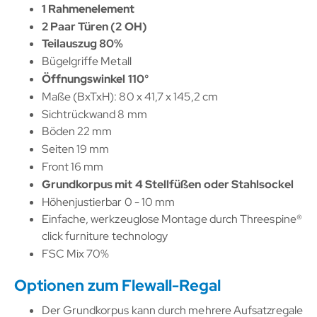
1 Rahmenelement
2 Paar Türen (2 OH)
Teilauszug 80%
Bügelgriffe Metall
Öffnungswinkel 110°
Maße (BxTxH): 80 x 41,7 x 145,2 cm
Sichtrückwand 8 mm
Böden 22 mm
Seiten 19 mm
Front 16 mm
Grundkorpus mit 4 Stellfüßen oder Stahlsockel
Höhenjustierbar 0 - 10 mm
Einfache, werkzeuglose Montage durch Threespine®
click furniture technology
FSC Mix 70%
Optionen zum Flewall-Regal
Der Grundkorpus kann durch mehrere Aufsatzregale