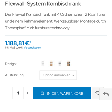
Flexwall-System Kombischrank
Der Flexwall Kombischrank mit 4 Ordnerhöhen, 2 Paar Türen
und einem Rahmenelement. Werkzeugloser Montage durch
Threespine® click furniture technology.
1.188,81 €
Inkl. MwSt.
,
exkl.
Versandkosten
Design
Ausführung
IN DEN WARENKORB