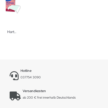
Hartmann MoliCare® Premium Bed Mat Textile Bettschutzeinlage
Hotline
037754 3090
Versandkosten
ab 200 € frei innerhalb Deutschlands