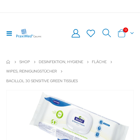
Artikel
0
Navigation
Warenkor
umschalten
SHOP
DESINFEKTION, HYGIENE
FLÄCHE
WIPES, REINIGUNGSTÜCHER
BACILLOL 30 SENSITIVE GREEN TISSUES
Zum
Z
Ende
An
der
de
Bildergalerie
Bil
springen
sp