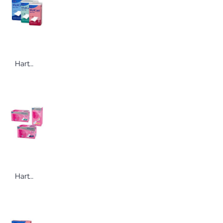
Hartmann MoliCare Premium Bed Mat Bettschutzeinlage
Hartmann MoliCare® Premium lady pad Inkontinenzeinlage