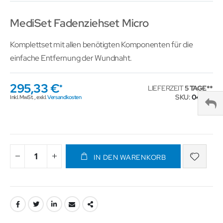
MediSet Fadenziehset Micro
Komplettset mit allen benötigten Komponenten für die
einfache Entfernung der Wundnaht.
295,33 €
LIEFERZEIT
5 TAGE
SKU
041154
Inkl. MwSt.
,
exkl.
Versandkosten
IN DEN WARENKORB