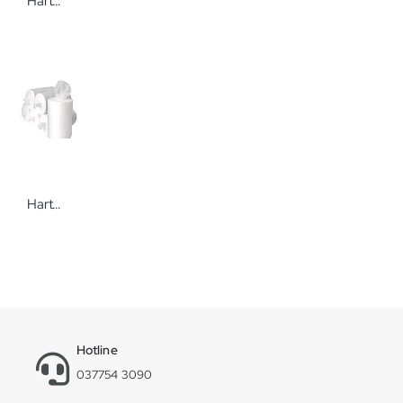
Hartmann Cosmos® soft silicone 2 Größen 8 Stück Wundpflaster
Hartmann Bode X-Wipes Vliesrolle 12 Rollen á 40 Tücher Nachfülltücher für Spendereimer
Hotline
037754 3090