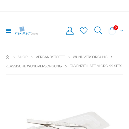
Artikel
0
Navigation
Warenkor
umschalten
SHOP
VERBANDSTOFFE
WUNDVERSORGUNG
FADENZIEH-SET MICRO 99 SETS
KLASSISCHE WUNDVERSORGUNG
Zum
Z
Ende
An
der
de
Bildergalerie
Bil
springen
sp