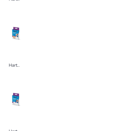
Hartmann Cosmos® flexible 6 cm x 1 m Wundpflaster