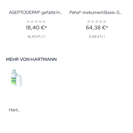
ASEPTODERM® gefärbt Hautdesinfektion 1 l
Peha®-instrument Basis-Set fine
Rating:
Rating:
0%
0%
18,40 €
64,38 €
18,40 €
/ 1 l
12,88 €
/ 1
MEHR VON HARTMANN
Hartmann BODE X-Wipes Spender 30er Rolle