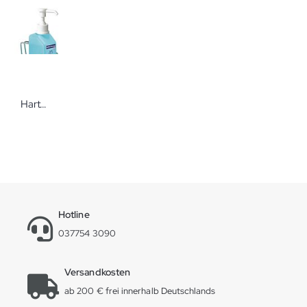
Hartmann Eurospender 3 mit geradem Bügel für 500ml-Flaschen
Hotline
037754 3090
Versandkosten
ab 200 € frei innerhalb Deutschlands