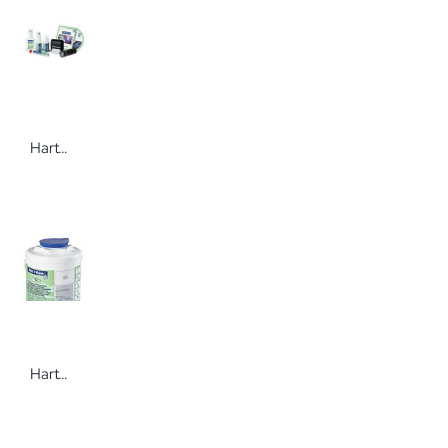
Hartmann GlowCheck Test-Kit Zur optischen Kontrolle mittels UV-Licht nach Durchführung von Desinfektionsmaßnahmen auf Flächen
Hartmann X- Wipes Tuchspender leer Deckel blau Wipes Spendereimer ungefüllt