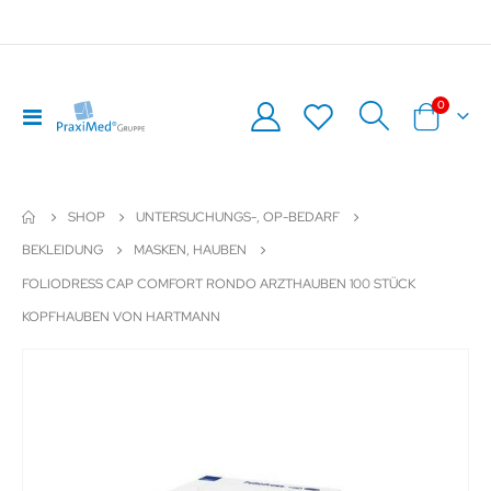
Artikel
0
Navigation
Warenkor
umschalten
SHOP
UNTERSUCHUNGS-, OP-BEDARF
BEKLEIDUNG
MASKEN, HAUBEN
FOLIODRESS CAP COMFORT RONDO ARZTHAUBEN 100 STÜCK
KOPFHAUBEN VON HARTMANN
Zum
Z
Ende
An
der
de
Bildergalerie
Bil
springen
sp