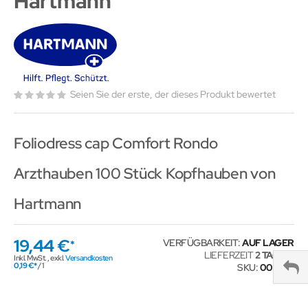
Hartmann
Seien Sie der erste, der dieses Produkt bewertet
Foliodress cap Comfort Rondo
Arzthauben 100 Stück Kopfhauben von
Hartmann
19,44 €
VERFÜGBARKEIT:
AUF LAGER
LIEFERZEIT
2 TAGE
Inkl. MwSt.
,
exkl.
Versandkosten
0,19 €
/ 1
SKU
004310