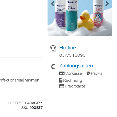
Previous
Next
Hotline
037754 3090
Zahlungsarten
Vorkasse
PayPal
esinfektionsmaßnahmen
Rechnung
Kreditkarte
LIEFERZEIT
4 TAGE
SKU
100537