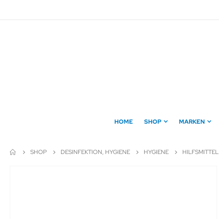
Direkt
zum
Inhalt
HOME
SHOP
MARKEN
SHOP
DESINFEKTION, HYGIENE
HYGIENE
HILFSMITTEL
Zum
Ende
der
Bildergalerie
springen