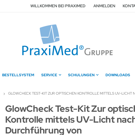
WILLKOMMEN BEI PRAXIMED
ANMELDEN
KONTA
BESTELLSYSTEM
SERVICE
SCHULUNGEN
DOWNLOADS
GLOWCHECK TEST-KIT ZUR OPTISCHEN KONTROLLE MITTELS UV-LICH
Zum
GlowCheck Test-Kit Zur optis
Anfang
Kontrolle mittels UV-Licht nac
der
Bildergalerie
Durchführung von
springen