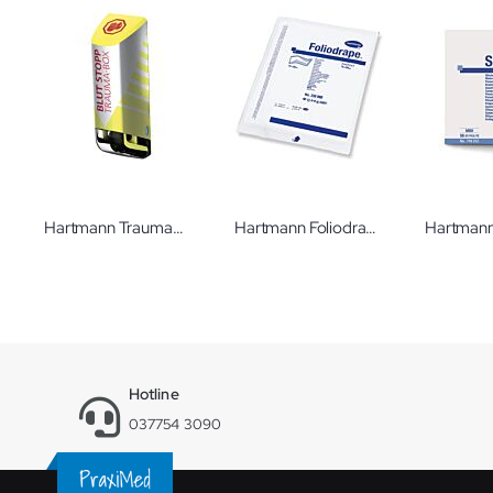
Hartmann Trauma-Box
Hartmann Foliodrape Protect Beinschützer Sterilabdeckung
Hotline
037754 3090