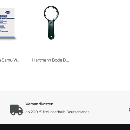
Hartmann Samu Wöchnerinnen-Vorlage
Hartmann Bode Dosierer
Versandkosten
ab 200 € frei innerhalb Deutschlands