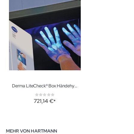
Derma LiteCheck® Box Händehygiene-Training
Rating:
0%
721,14 €
MEHR VON HARTMANN