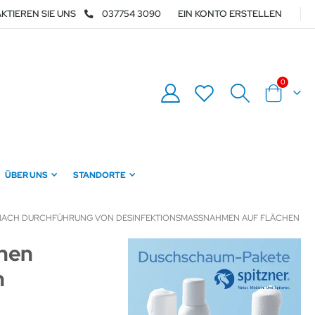
KTIEREN SIE UNS
037754 3090
EIN KONTO ERSTELLEN
Artikel
0
Warenkor
ÜBER UNS
STANDORTE
T NACH DURCHFÜHRUNG VON DESINFEKTIONSMASSNAHMEN AUF FLÄCHEN
chen
h