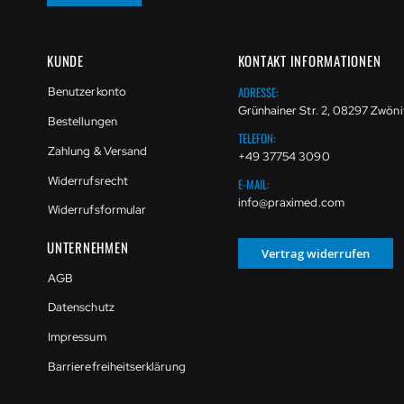
KUNDE
KONTAKT INFORMATIONEN
ADRESSE:
Benutzerkonto
Grünhainer Str. 2, 08297 Zwöni
Bestellungen
TELEFON:
Zahlung & Versand
+49 37754 3090
Widerrufsrecht
E-MAIL:
info@praximed.com
Widerrufsformular
UNTERNEHMEN
Vertrag widerrufen
AGB
Datenschutz
Impressum
Barrierefreiheitserklärung