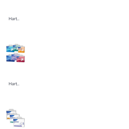
Hartmann Peha®-instrument Iris-Schere Einmalinstrument
Hartmann MoliCare® premium Form