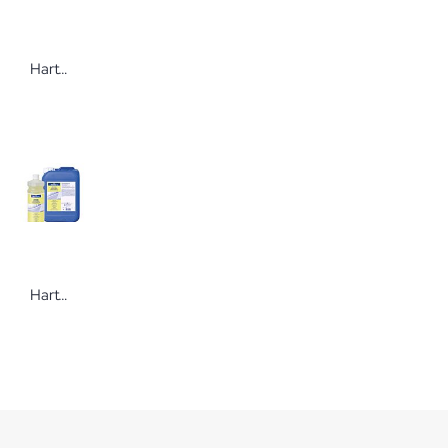
Hartmann MoliCare® Form
Hartmann Bode Dismofix G Flächenreiniger Dismofix G Flächenreiniger von Bode