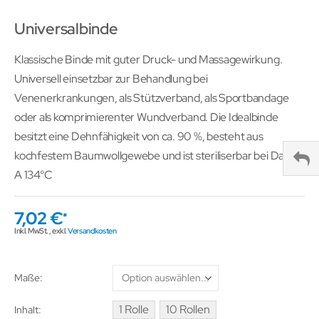
Universalbinde
Klassische Binde mit guter Druck- und Massagewirkung.
Universell einsetzbar zur Behandlung bei
Venenerkrankungen, als Stützverband, als Sportbandage
oder als komprimierenter Wundverband. Die Idealbinde
besitzt eine Dehnfähigkeit von ca. 90 %, besteht aus
kochfestem Baumwollgewebe und ist steriliserbar bei Dampf
A 134°C
7,02 €
Inkl. MwSt.
,
exkl.
Versandkosten
Maße
1 Rolle
10 Rollen
Inhalt