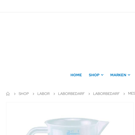
Direkt
zum
Inhalt
HOME
SHOP
MARKEN
MES
SHOP
LABOR
LABORBEDARF
LABORBEDARF
Zum
Ende
der
Bildergalerie
springen