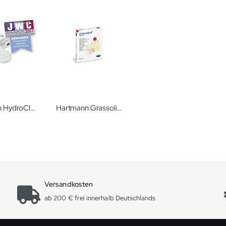
Hartmann HydroClean Wundauflage steril
Hartmann Grassolind steril Salbenkompressen
Versandkosten
ab 200 € frei innerhalb Deutschlands