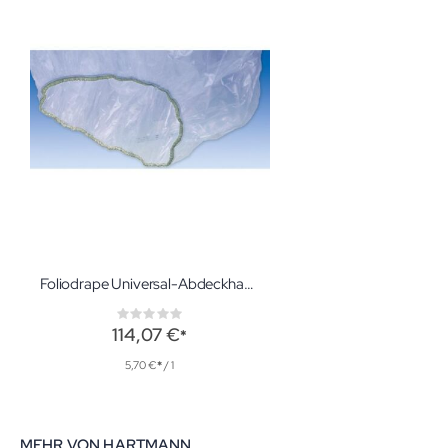
Foliodrape Universal-Abdeckhauben 85 x 150 cm 20 Stück OP-Abdeckung
Rating:
0%
114,07 €
5,70 €
/ 1
MEHR VON HARTMANN