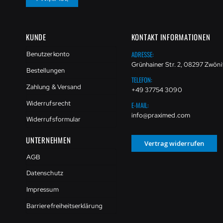
KUNDE
KONTAKT INFORMATIONEN
ADRESSE:
Benutzerkonto
Grünhainer Str. 2, 08297 Zwöni
Bestellungen
TELEFON:
Zahlung & Versand
+49 37754 3090
Widerrufsrecht
E-MAIL:
info@praximed.com
Widerrufsformular
UNTERNEHMEN
Vertrag widerrufen
AGB
Datenschutz
Impressum
Barrierefreiheitserklärung