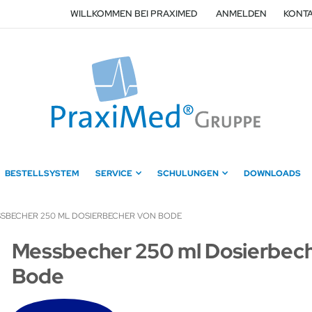
WILLKOMMEN BEI PRAXIMED
ANMELDEN
KONTA
BESTELLSYSTEM
SERVICE
SCHULUNGEN
DOWNLOADS
SBECHER 250 ML DOSIERBECHER VON BODE
Zum
Messbecher 250 ml Dosierbec
Anfang
Bode
der
Bildergalerie
springen