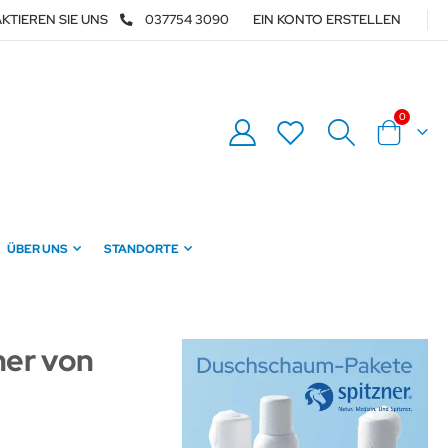
KTIEREN SIE UNS
037754 3090
EIN KONTO ERSTELLEN
Artikel
0
Warenkor
ÜBER UNS
STANDORTE
her von