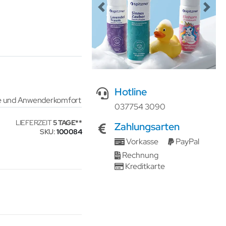
Previous
Next
Hotline
ene und Anwenderkomfort
037754 3090
LIEFERZEIT
5 TAGE
Zahlungsarten
SKU
100084
Vorkasse
PayPal
Rechnung
Kreditkarte