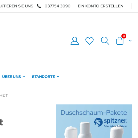
KTIEREN SIE UNS
037754 3090
EIN KONTO ERSTELLEN
Artikel
0
Warenkor
ÜBER UNS
STANDORTE
HEIT
t