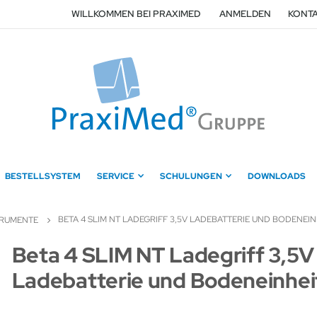
WILLKOMMEN BEI PRAXIMED
ANMELDEN
KONTA
BESTELLSYSTEM
SERVICE
SCHULUNGEN
DOWNLOADS
BETA 4 SLIM NT LADEGRIFF 3,5V LADEBATTERIE UND BODENEIN
TRUMENTE
Zum
Beta 4 SLIM NT Ladegriff 3,5V
Anfang
Ladebatterie und Bodeneinhei
der
Bildergalerie
springen