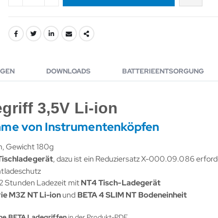
GEN
DOWNLOADS
BATTERIEENTSORGUNG
riff 3,5V Li-ion
hme von Instrumentenköpfen
, Gewicht 180g
ischladegerät
, dazu ist ein Reduziersatz X-000.09.086 erford
ntladeschutz
. 2 Stunden Ladezeit mit
NT4 Tisch-Ladegerät
ie M3Z NT Li-ion
und
BETA 4 SLIM NT Bodeneinheit
ne BETA Ladegriffen
in der Produkt-PDF