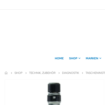
Direkt
zum
Inhalt
HOME
SHOP
MARKEN
SHOP
TECHNIK, ZUBEHÖR
DIAGNOSTIK
TASCHENINS
Zum
Ende
der
Bildergalerie
springen