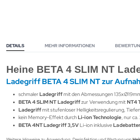
DETAILS
MEHR INFORMATIONEN
BEWERTUN
Heine BETA 4 SLIM NT Ladeg
Ladegriff BETA 4 SLIM NT zur Aufna
schmaler
Ladegriff
mit den Abmessungen 135xØ19mm
BETA 4 SLIM NT Ladegriff
zur Verwendung mit
NT4 T
Ladegriff
mit stufenloser Helligkeitsregulierung, Tiefe
kein Memory-Effekt durch
Li-ion Technologie
, nur ca
BETA 4NT Ladegriff 3,5V
Li-ion inklusive
Ladebatter
Weitere Hinweise zu Anwendung, Desinfektion und Wartung von
Hei