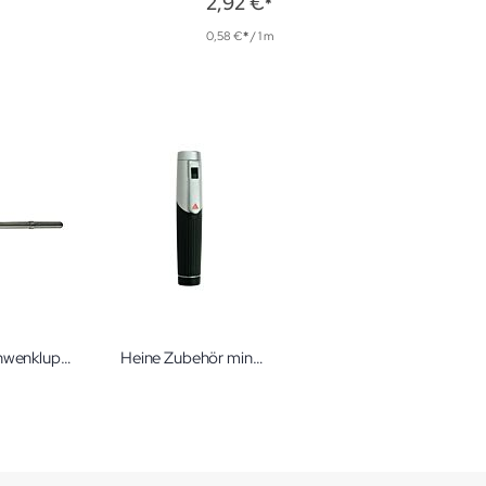
2,92 €
0,58 €
/ 1 m
Heine Schwenklupe für Rektoskope 1,5 x
Heine Zubehör mini 3000 Batteriegriff schwarz