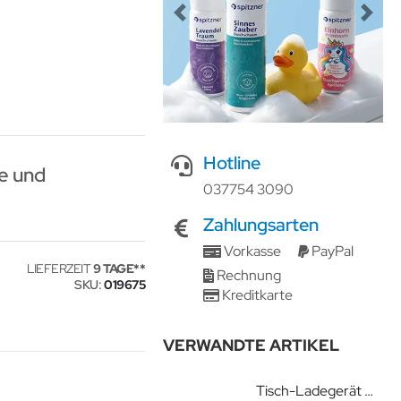
Previous
Next
Hotline
e und
037754 3090
Zahlungsarten
Vorkasse
PayPal
LIEFERZEIT
9 TAGE
Rechnung
SKU
019675
Kreditkarte
VERWANDTE ARTIKEL
Tisch-Ladegerät NT4