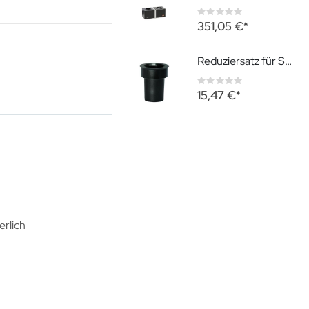
Rating:
0%
351,05 €
Reduziersatz für SLIM NT Ladegriffe 2 Stück
Rating:
0%
15,47 €
erlich