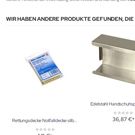
WIR HABEN ANDERE PRODUKTE GEFUNDEN, DIE
Ratin
0%
36,87 €
Rettungsdecke Notfalldecke silber-gold 210 x 160 cm
Rating:
0%