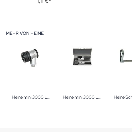
1,11 €
MEHR VON HEINE
Heine mini 3000 LED ohne Griff mit Kontaktscheibe Dermatoskop
Heine mini 3000 LED Ophthalmoskop, Otoskop LED F.O., Batteriegriff mit 2 mini 3000 Batteriegriffen