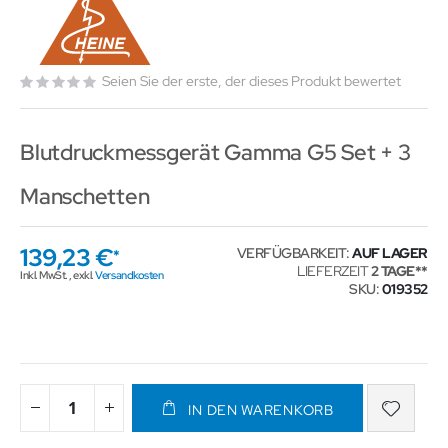
Seien Sie der erste, der dieses Produkt bewertet
Blutdruckmessgerät Gamma G5 Set + 3
Manschetten
139,23 €
VERFÜGBARKEIT:
AUF LAGER
LIEFERZEIT
2 TAGE
Inkl. MwSt.
,
exkl.
Versandkosten
SKU
019352
IN DEN WARENKORB