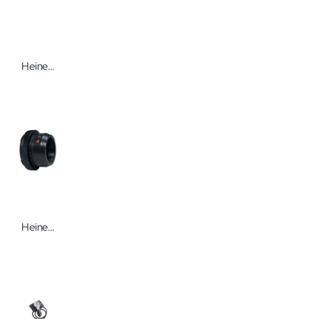
Heine Blutdruckmessgerät Gamma G7
Heine SLR Fotoadapter für Dermatoskop Delta 20