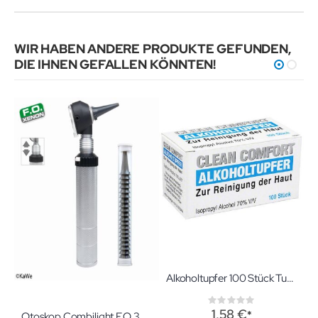
WIR HABEN ANDERE PRODUKTE GEFUNDEN,
DIE IHNEN GEFALLEN KÖNNTEN!
Alkoholtupfer 100 Stück Tupfer zur Hautreinigung
Rating:
0%
1,58 €
Otoskop Combilight F.O.30 mit Metall-Griff