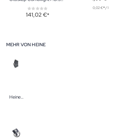
0,02 €
/ 1
Rating:
0%
141,02 €
MEHR VON HEINE
Heine Kontkaktscheiben für Delta 20 T