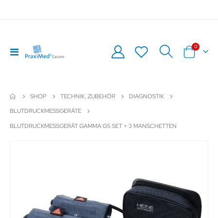
Artikel
0
Navigation
Warenkor
umschalten
SHOP
TECHNIK, ZUBEHÖR
DIAGNOSTIK
BLUTDRUCKMESSGERÄTE
BLUTDRUCKMESSGERÄT GAMMA G5 SET + 3 MANSCHETTEN
Zum
Z
Ende
An
der
de
Bildergalerie
Bil
springen
sp