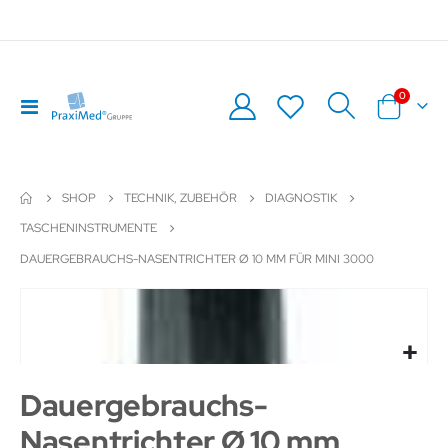
Artikel
0
Navigation
Warenkor
umschalten
SHOP
TECHNIK, ZUBEHÖR
DIAGNOSTIK
TASCHENINSTRUMENTE
DAUERGEBRAUCHS-NASENTRICHTER Ø 10 MM FÜR MINI 3000
Zum
Z
Ende
An
der
de
Bildergalerie
Bil
springen
sp
Dauergebrauchs-
Nasentrichter Ø 10 mm