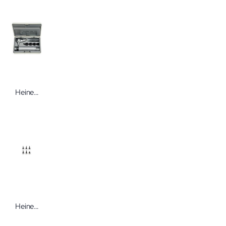
Heine Beta 400 Otoskop Set
Heine Dauer-Ohrtrichter SANALON In verschiedenen Größen