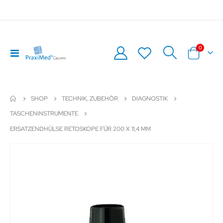
Artikel
0
Navigation
Warenkor
umschalten
SHOP
TECHNIK, ZUBEHÖR
DIAGNOSTIK
TASCHENINSTRUMENTE
ERSATZENDHÜLSE RETOSKOPE FÜR 200 X 11,4 MM
Zum
Z
Ende
An
der
de
Bildergalerie
Bil
springen
sp