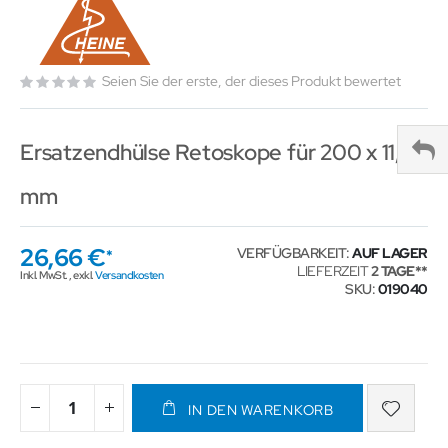
Seien Sie der erste, der dieses Produkt bewertet
Ersatzendhülse Retoskope für 200 x 11,4
mm
26,66 €
VERFÜGBARKEIT:
AUF LAGER
LIEFERZEIT
2 TAGE
Inkl. MwSt.
,
exkl.
Versandkosten
SKU
019040
IN DEN WARENKORB