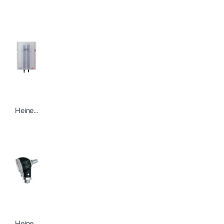
Heine AllSpec Tip-Spender
Heine Mini 3000 LED F.O. Otoskop ohne Griff und Zubehör