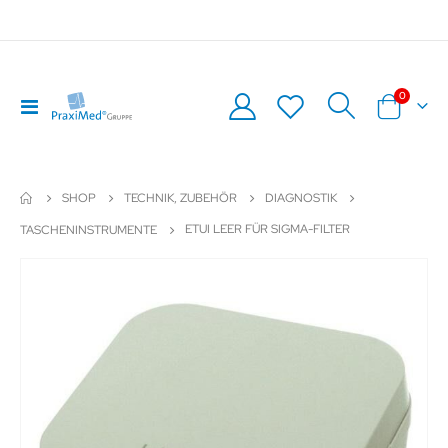
Artikel
0
Navigation
Warenkor
umschalten
SHOP
TECHNIK, ZUBEHÖR
DIAGNOSTIK
ETUI LEER FÜR SIGMA-FILTER
TASCHENINSTRUMENTE
Zum
Z
Ende
An
der
de
Bildergalerie
Bil
springen
sp