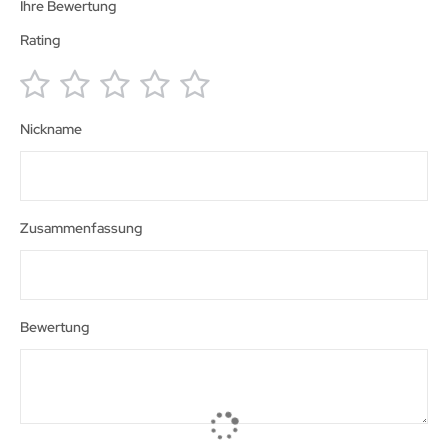
Ihre Bewertung
Rating
1
2
3
4
5
Nickname
star
stars
stars
stars
stars
Zusammenfassung
Bewertung