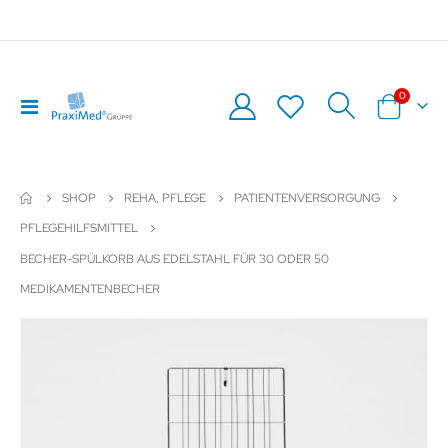
Artikel
0
Navigation
Warenkor
umschalten
SHOP
REHA, PFLEGE
PATIENTENVERSORGUNG
PFLEGEHILFSMITTEL
BECHER-SPÜLKORB AUS EDELSTAHL FÜR 30 ODER 50
MEDIKAMENTENBECHER
Zum
Z
Ende
An
der
de
Bildergalerie
Bil
springen
sp