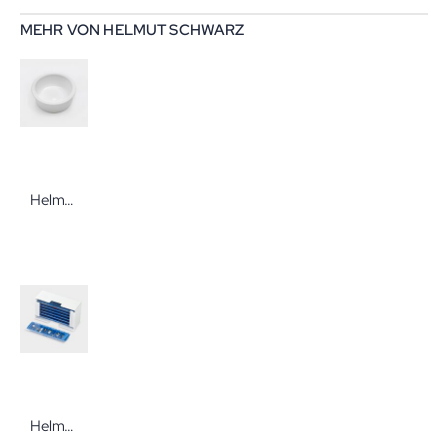
MEHR VON HELMUT SCHWARZ
Helmut Schwarz melipul Medikamentenschälchen 35 mm Ø 13 mm 60 Stück
Helmut Schwarz Melipul Medikamenten-Dosierer XL-8 1 Woche