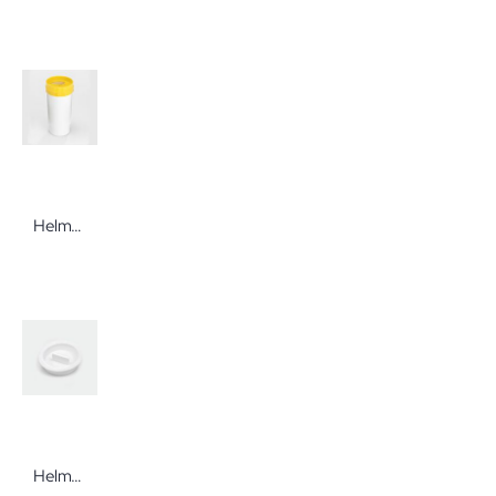
Helmut Schwarz Kanülensammelbox M16 melijekt
Helmut Schwarz melipul Deckel für Mehrweg-Medikamentenbecher 60 Stück