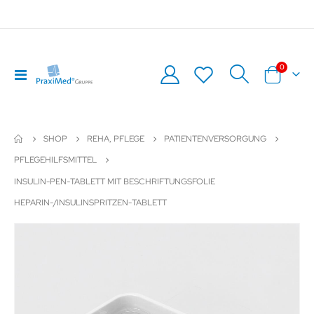
Artikel
0
Navigation
Warenkor
umschalten
SHOP
REHA, PFLEGE
PATIENTENVERSORGUNG
PFLEGEHILFSMITTEL
INSULIN-PEN-TABLETT MIT BESCHRIFTUNGSFOLIE
HEPARIN-/INSULINSPRITZEN-TABLETT
Zum
Z
Ende
An
der
de
Bildergalerie
Bil
springen
sp