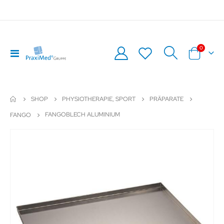
Artikel
0
Navigation
Warenkor
umschalten
SHOP
PHYSIOTHERAPIE, SPORT
PRÄPARATE
FANGOBLECH ALUMINIUM
FANGO
Zum
Z
Ende
An
der
de
Bildergalerie
Bil
springen
sp