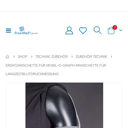
Artikel
0
Navigation
Warenkor
umschalten
SHOP
TECHNIK, ZUBEHÖR
ZUBEHÖR TECHNIK
ERSATZANSCHETTE FÜR MOBIL-O-GRAPH MANSCHETTE FÜR
LANGZEITBLUTDRUCKMESSUNG
Zum
Z
Ende
An
der
de
Bildergalerie
Bil
springen
sp