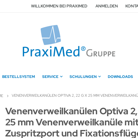
WILLKOMMEN BEI PRAXIMED
ANMELDEN
KONTA
BESTELLSYSTEM
SERVICE
SCHULUNGEN
DOWNLOADS
VENENVERWEILKANÜLEN OPTIVA 2, 22 G X 25 MM VENENVERWEILKANÜ
ME
Zum
Venenverweilkanülen Optiva 2,
Anfang
25 mm Venenverweilkanüle mi
der
Bildergalerie
Zuspritzport und Fixationsflüg
springen