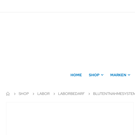
Direkt
zum
Inhalt
HOME
SHOP
MARKEN
SHOP
LABOR
LABORBEDARF
BLUTENTNAHMESYSTE
Zum
Ende
der
Bildergalerie
springen