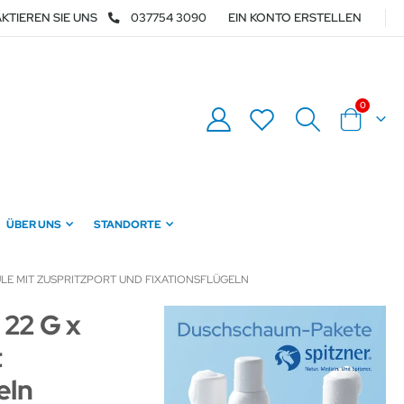
KTIEREN SIE UNS
037754 3090
EIN KONTO ERSTELLEN
Artikel
0
Warenkor
ÜBER UNS
STANDORTE
LE MIT ZUSPRITZPORT UND FIXATIONSFLÜGELN
 22 G x
t
eln