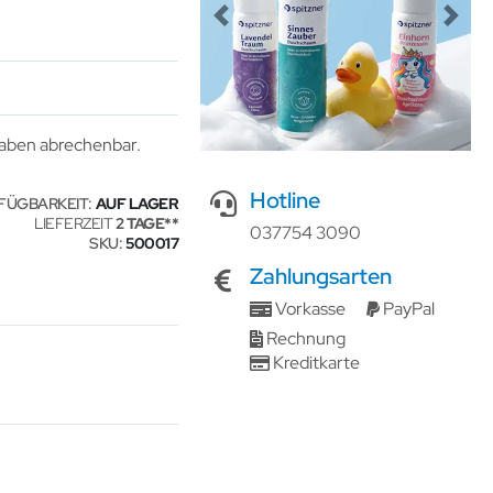
Previous
Next
gaben abrechenbar.
Hotline
FÜGBARKEIT:
AUF LAGER
LIEFERZEIT
2 TAGE
037754 3090
SKU
500017
Zahlungsarten
Vorkasse
PayPal
Rechnung
Kreditkarte