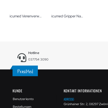
icumed Venenverweilkanülen Optiva 2, 20 G x 32 mm Venenverweilkanüle mit Zuspritzport und Fixationsflügeln
icumed Gripper Nadeln
Hotline
037754 3090
KUNDE
KONTAKT INFORMATIONEN
ADRESSE:
Benutzerkonto
Grünhainer Str. 2, 08297 Zwöni
Bestellungen