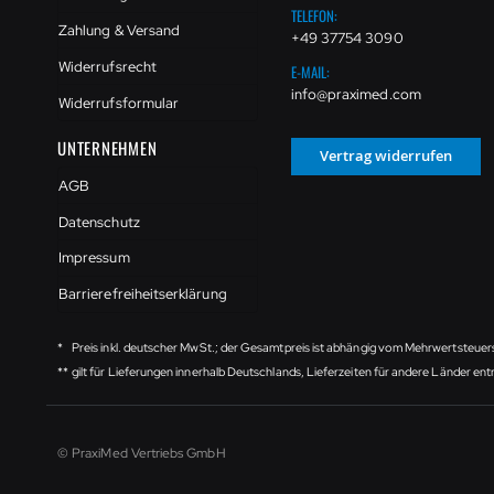
TELEFON:
Zahlung & Versand
+49 37754 3090
Widerrufsrecht
E-MAIL:
info@praximed.com
Widerrufsformular
UNTERNEHMEN
Vertrag widerrufen
AGB
Datenschutz
Impressum
Barrierefreiheitserklärung
*
Preis inkl. deutscher MwSt.; der Gesamtpreis ist abhängig vom Mehrwertsteuer
**
gilt für Lieferungen innerhalb Deutschlands, Lieferzeiten für andere Länder e
© PraxiMed Vertriebs GmbH