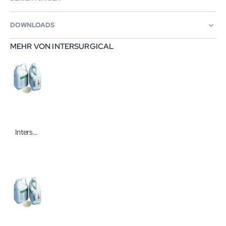
DOWNLOADS
MEHR VON INTERSURGICAL
Intersurgical IS-Can Absorber Spherasorb 1 kg Atemkalk