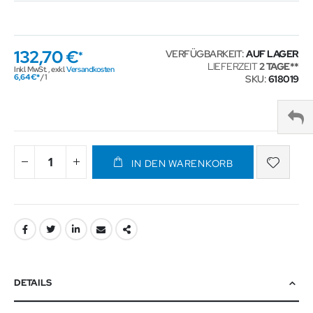
132,70 €
VERFÜGBARKEIT:
AUF LAGER
LIEFERZEIT
2 TAGE
Inkl. MwSt.
,
exkl.
Versandkosten
6,64 €
/ 1
SKU
618019
IN DEN WARENKORB
DETAILS