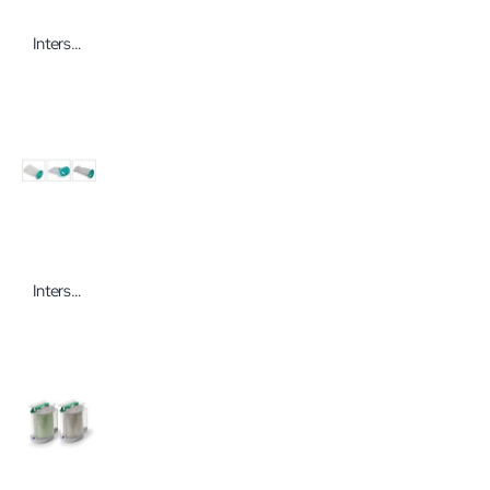
Intersurgical Spherasorb Atemkalk in Kugelform
Intersurgical Serres-Aufnahmesysteme