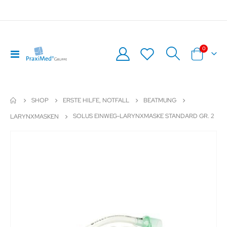
Artikel
0
Navigation
Warenkor
umschalten
SHOP
ERSTE HILFE, NOTFALL
BEATMUNG
SOLUS EINWEG-LARYNXMASKE STANDARD GR. 2
LARYNXMASKEN
Zum
Z
Ende
An
der
de
Bildergalerie
Bil
springen
sp