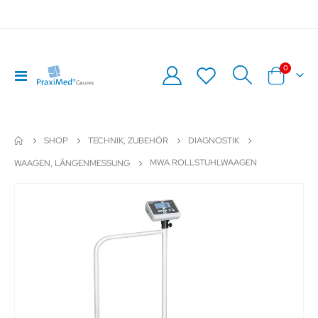
Artikel
0
Navigation
Warenkor
umschalten
SHOP
TECHNIK, ZUBEHÖR
DIAGNOSTIK
MWA ROLLSTUHLWAAGEN
WAAGEN, LÄNGENMESSUNG
Zum
Z
Ende
An
der
de
Bildergalerie
Bil
springen
sp