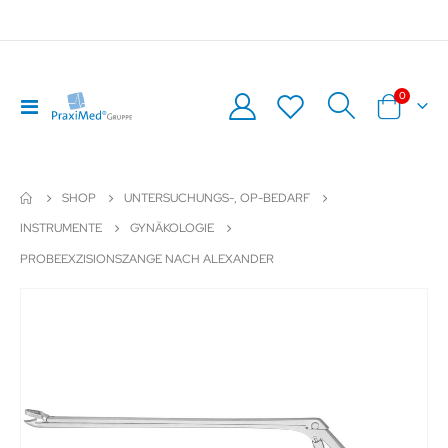
Artikel
0
Navigation
Warenkor
umschalten
SHOP
UNTERSUCHUNGS-, OP-BEDARF
INSTRUMENTE
GYNÄKOLOGIE
PROBEEXZISIONSZANGE NACH ALEXANDER
Zum
Z
Ende
An
der
de
Bildergalerie
Bil
springen
sp