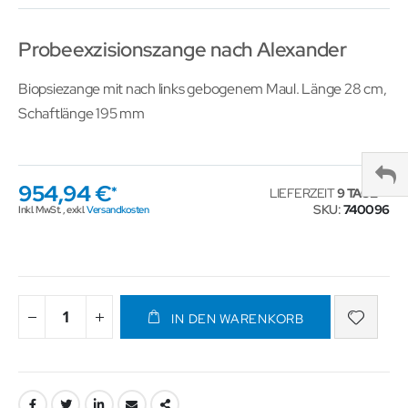
Probeexzisionszange nach Alexander
Biopsiezange mit nach links gebogenem Maul. Länge 28 cm,
Schaftlänge 195 mm
954,94 €
LIEFERZEIT
9 TAGE
SKU
740096
Inkl. MwSt.
,
exkl.
Versandkosten
IN DEN WARENKORB