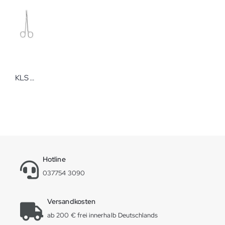
KLS Martin Schere 12cm, gebogen, st/st
Hotline
037754 3090
Versandkosten
ab 200 € frei innerhalb Deutschlands