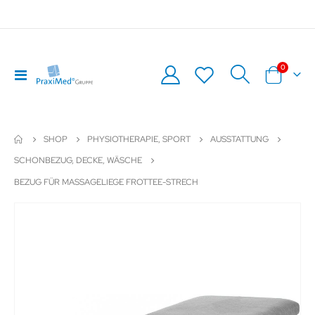
Artikel
0
Navigation
Warenkor
umschalten
SHOP
PHYSIOTHERAPIE, SPORT
AUSSTATTUNG
SCHONBEZUG, DECKE, WÄSCHE
BEZUG FÜR MASSAGELIEGE FROTTEE-STRECH
Zum
Z
Ende
An
der
de
Bildergalerie
Bil
springen
sp