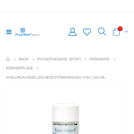
Artikel
0
Navigation
Warenkor
umschalten
SHOP
PHYSIOTHERAPIE, SPORT
PRÄPARATE
KÖRPERPFLEGE
HYALURON MIZELLEN GESICHTSREINIGUNG 3-IN-1 200 ML
Zum
Z
Ende
An
der
de
Bildergalerie
Bil
springen
sp