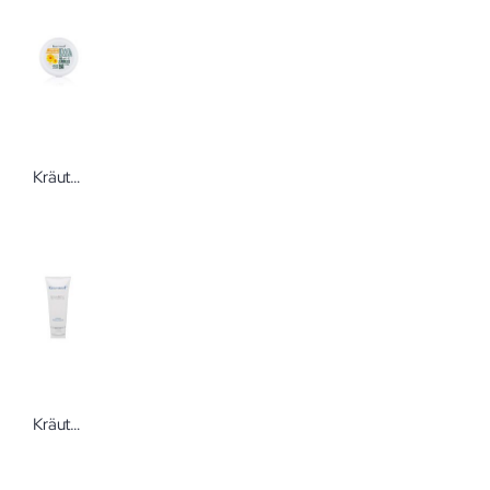
KräuterhoF Creme mit Ringelblume 100 ml
KräuterhoF Reinigungsgel Hyaluron+Phytokomplex 200 ml