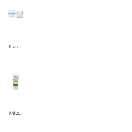
KräuterhoF Phytokomplex Tagescreme LSF 15 + UVA 50 ml
KräuterhoF Bodylotion mit Moringaöl 200 ml