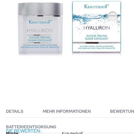
DETAILS
MEHR INFORMATIONEN
BEWERTUN
BATTERIEENTSORGUNG
SIE BEWERTEN:
Mehr
KräuterhoF Hyaluron Zuckerpeeling 250 g
Marke
KräuterhoF