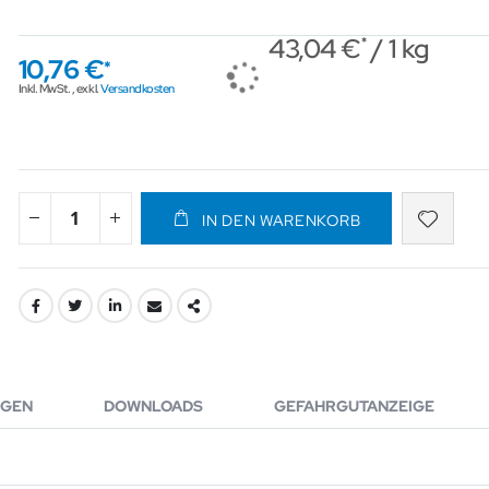
43,04 €
/ 1 kg
10,76 €
Inkl. MwSt.
,
exkl.
Versandkosten
IN DEN WARENKORB
GEN
DOWNLOADS
GEFAHRGUTANZEIGE