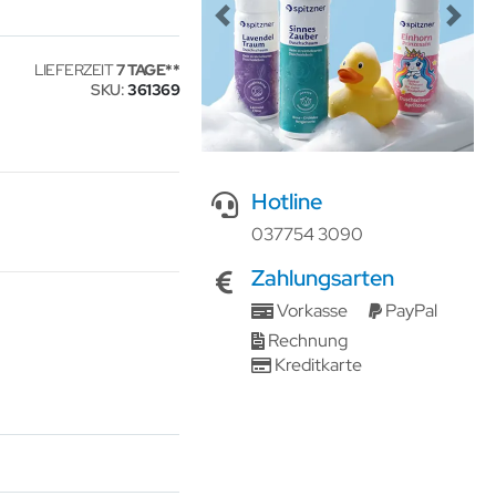
Previous
Next
LIEFERZEIT
7 TAGE
SKU
361369
Hotline
037754 3090
Zahlungsarten
Vorkasse
PayPal
Rechnung
Kreditkarte