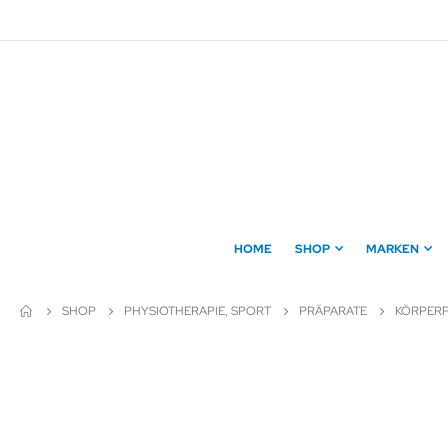
Direkt
zum
Inhalt
HOME
SHOP
MARKEN
SHOP
PHYSIOTHERAPIE, SPORT
PRÄPARATE
KÖRPER
Zum
Ende
der
Bildergalerie
springen