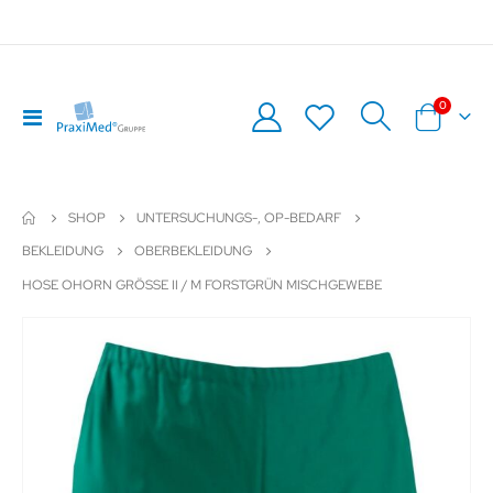
Artikel
0
Navigation
Warenkor
umschalten
SHOP
UNTERSUCHUNGS-, OP-BEDARF
BEKLEIDUNG
OBERBEKLEIDUNG
HOSE OHORN GRÖSSE II / M FORSTGRÜN MISCHGEWEBE
Zum
Z
Ende
An
der
de
Bildergalerie
Bil
springen
sp