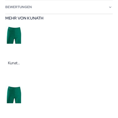
BEWERTUNGEN
MEHR VON KUNATH
Kunath Hose Ohorn Größe I / S forstgrün Mischgewebe