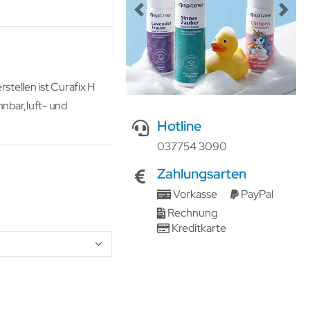
Previous
Next
stellen ist Curafix H
hnbar,luft- und
Hotline
037754 3090
Zahlungsarten
Vorkasse
PayPal
Rechnung
Kreditkarte