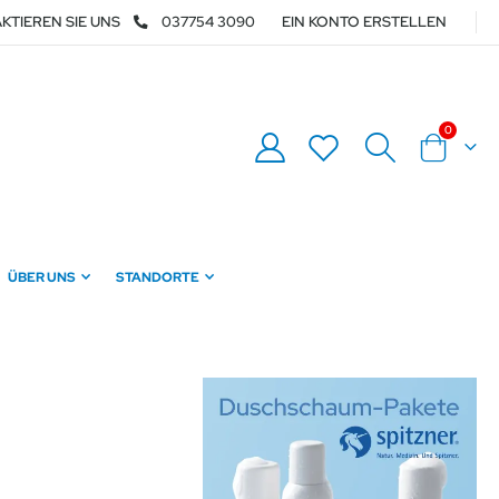
KTIEREN SIE UNS
037754 3090
EIN KONTO ERSTELLEN
Artikel
0
Warenkor
ÜBER UNS
STANDORTE