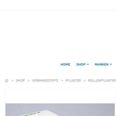
Direkt
zum
Inhalt
HOME
SHOP
MARKEN
SHOP
VERBANDSTOFFE
PFLASTER
ROLLENPFLASTER,
Zum
Ende
der
Bildergalerie
springen