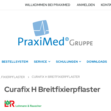
WILLKOMMEN BEI PRAXIMED
ANMELDEN
KONTA
BESTELLSYSTEM
SERVICE
SCHULUNGEN
DOWNLOADS
CURAFIX H BREITFIXIERPFLASTER
 FIXIERPFLASTER
Zum
Curafix H Breitfixierpflaster
Anfang
der
Bildergalerie
springen