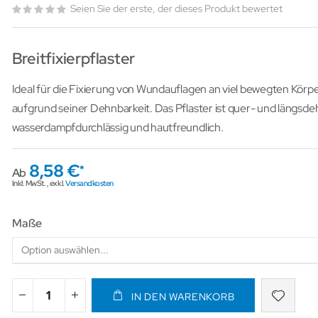
Seien Sie der erste, der dieses Produkt bewertet
Breitfixierpflaster
Ideal für die Fixierung von Wundauflagen an viel bewegten Körper
aufgrund seiner Dehnbarkeit. Das Pflaster ist quer- und längsde
wasserdampfdurchlässig und hautfreundlich.
8,58 €
Ab
Inkl. MwSt.
,
exkl.
Versandkosten
Maße
IN DEN WARENKORB