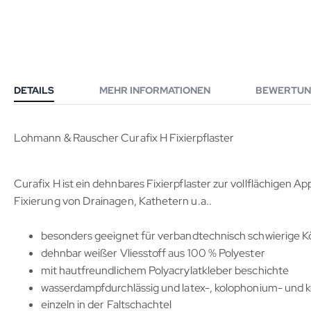
DETAILS
MEHR INFORMATIONEN
BEWERTUN
Lohmann & Rauscher Curafix H Fixierpflaster
Curafix H ist ein dehnbares Fixierpflaster zur vollflächigen 
Fixierung von Drainagen, Kathetern u.a..
besonders geeignet für verbandtechnisch schwierige Kör
dehnbar weißer Vliesstoff aus 100 % Polyester
mit hautfreundlichem Polyacrylatkleber beschichte
wasserdampfdurchlässig und latex-, kolophonium- und 
einzeln in der Faltschachtel