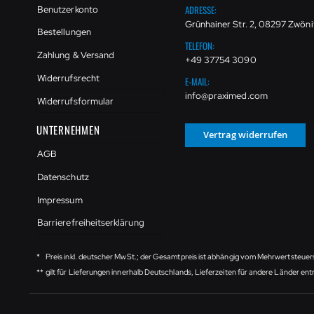
ADRESSE:
Benutzerkonto
Grünhainer Str. 2, 08297 Zwöni
Bestellungen
TELEFON:
Zahlung & Versand
+49 37754 3090
Widerrufsrecht
E-MAIL:
info@praximed.com
Widerrufsformular
UNTERNEHMEN
Vertrag widerrufen
AGB
Datenschutz
Impressum
Barrierefreiheitserklärung
*
Preis inkl. deutscher MwSt.; der Gesamtpreis ist abhängig vom Mehrwertsteuer
**
gilt für Lieferungen innerhalb Deutschlands, Lieferzeiten für andere Länder e