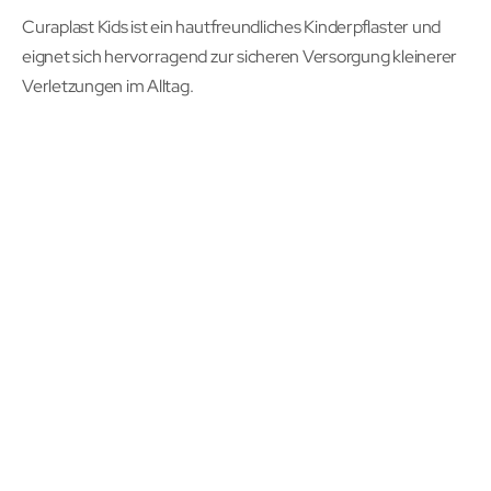
Curaplast Kids ist ein hautfreundliches Kinderpflaster und
eignet sich hervorragend zur sicheren Versorgung kleinerer
Verletzungen im Alltag.
Als Sprechstundenbedarf beim Erfüllen der gesetzlichen
Vorgaben abrechenbar.
0,40 €
/
4,03 €
VERFÜGBARKEIT:
AUF
1
LAGER
Inkl. MwSt.
,
exkl.
LIEFERZEIT
2 TAGE
Versandkosten
SKU
076339
IN DEN WARENKORB