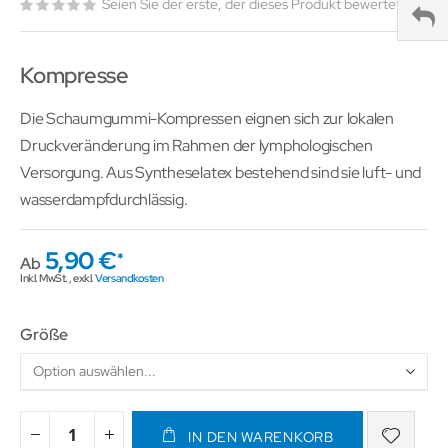
Seien Sie der erste, der dieses Produkt bewertet
Kompresse
Die Schaumgummi-Kompressen eignen sich zur lokalen
Druckveränderung im Rahmen der lymphologischen
Versorgung. Aus Syntheselatex bestehend sind sie luft- und
wasserdampfdurchlässig.
5,90 €
Ab
Inkl. MwSt.
,
exkl.
Versandkosten
Größe
IN DEN WARENKORB