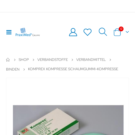
Artikel
0
Navigation
Warenkor
umschalten
SHOP
VERBANDSTOFFE
VERBANDMITTEL
KOMPREX KOMPRESSE SCHAUMGUMMI-KOMPRESSE
BINDEN
Zum
Z
Ende
An
der
de
Bildergalerie
Bil
springen
sp