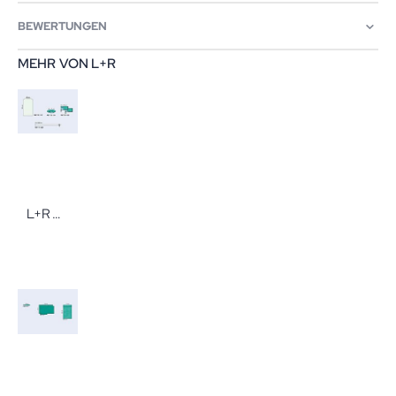
BEWERTUNGEN
MEHR VON L+R
L+R Raucodrape Abdeckhauben 80 x 90 cm rund 40 Stück