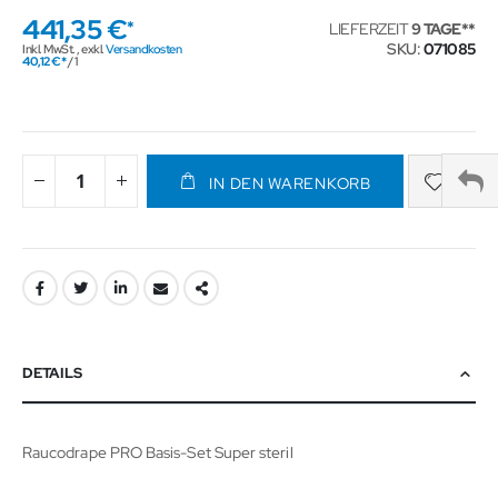
441,35 €
LIEFERZEIT
9 TAGE
SKU
071085
Inkl. MwSt.
,
exkl.
Versandkosten
40,12 €
/ 1
IN DEN WARENKORB
DETAILS
Raucodrape PRO Basis-Set Super steril