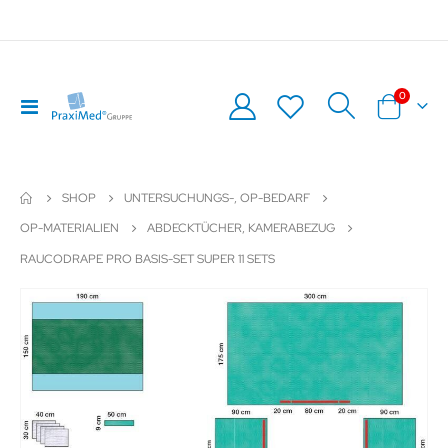
Artikel
0
Navigation
Warenkor
umschalten
SHOP
UNTERSUCHUNGS-, OP-BEDARF
OP-MATERIALIEN
ABDECKTÜCHER, KAMERABEZUG
RAUCODRAPE PRO BASIS-SET SUPER 11 SETS
Zum
Z
Ende
An
der
de
Bildergalerie
Bil
springen
sp