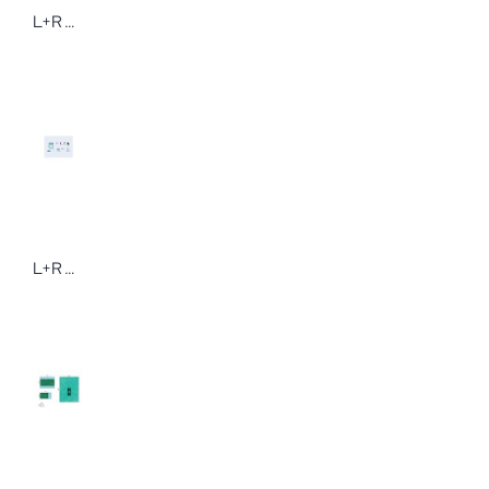
L+R Raucodrape Beinschützer OP-Abdeckung 50 x 110 cm steril 26 Paar
L+R Raucodrape Klettverschluss 2,5 x 20/24 cm 100 Stück Fixierung