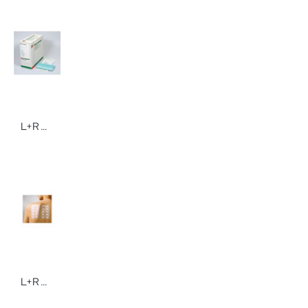
L+R Raucodrape Rutschentuch 90 x 150 cm 19 Stück OP-Klebetuch
L+R Curatest Epikutantestpflaster 7.5x12.5cm