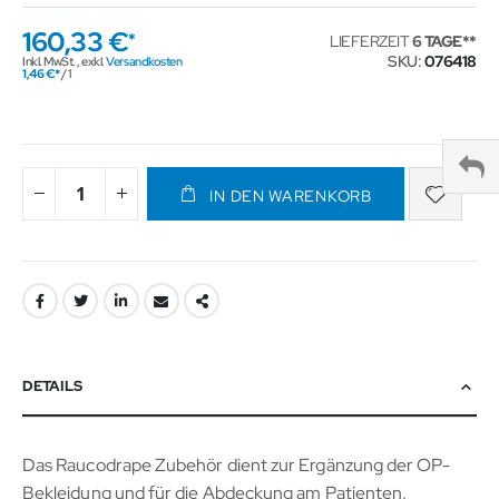
160,33 €
LIEFERZEIT
6 TAGE
SKU
076418
Inkl. MwSt.
,
exkl.
Versandkosten
1,46 €
/ 1
IN DEN WARENKORB
DETAILS
Das Raucodrape Zubehör dient zur Ergänzung der OP-
Bekleidung und für die Abdeckung am Patienten.