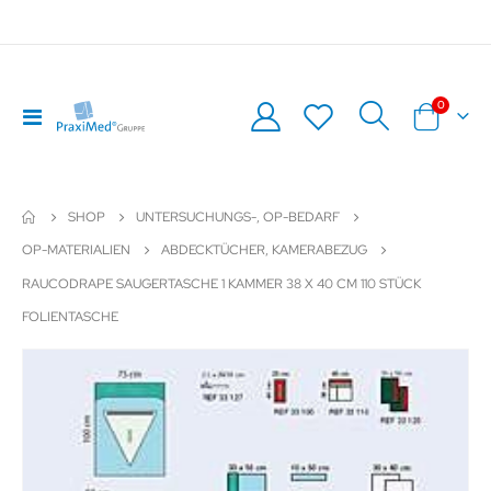
Artikel
0
Navigation
Warenkor
umschalten
SHOP
UNTERSUCHUNGS-, OP-BEDARF
OP-MATERIALIEN
ABDECKTÜCHER, KAMERABEZUG
RAUCODRAPE SAUGERTASCHE 1 KAMMER 38 X 40 CM 110 STÜCK
FOLIENTASCHE
Zum
Z
Ende
An
der
de
Bildergalerie
Bil
springen
sp