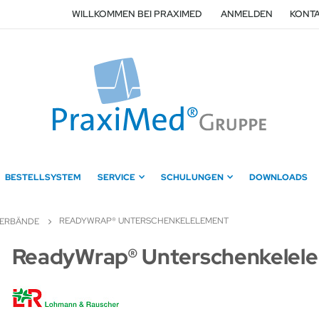
WILLKOMMEN BEI PRAXIMED
ANMELDEN
KONTA
BESTELLSYSTEM
SERVICE
SCHULUNGEN
DOWNLOADS
READYWRAP® UNTERSCHENKELELEMENT
VERBÄNDE
Zum
ReadyWrap® Unterschenkelel
Anfang
der
Bildergalerie
springen