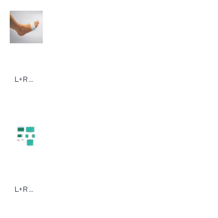
L+R Raucolast Fixierbinden Fixierbinden von Lohmann & Rauscher in verschiedenen Ausführungen
L+R Raucodrape PRO Universal-Set OP-Abdeckung Set II steril 11 Sets