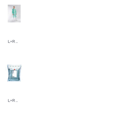
L+R Sentina Schutzmantel Besucherkittel
L+R Raucodrape Arthroskopie Sets 10 Stück