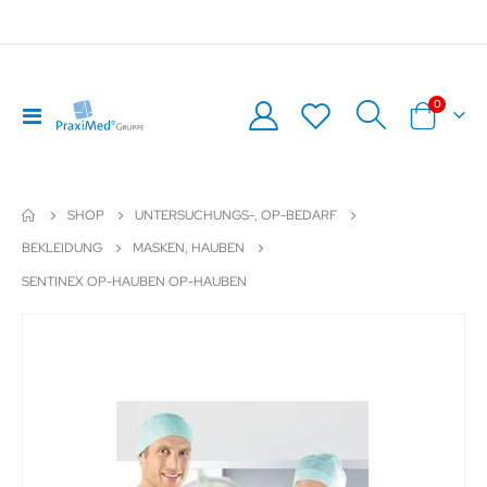
Artikel
0
Navigation
Warenkor
umschalten
SHOP
UNTERSUCHUNGS-, OP-BEDARF
BEKLEIDUNG
MASKEN, HAUBEN
SENTINEX OP-HAUBEN OP-HAUBEN
Zum
Z
Ende
An
der
de
Bildergalerie
Bil
springen
sp