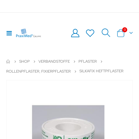
Artikel
0
Navigation
Warenkor
umschalten
SHOP
VERBANDSTOFFE
PFLASTER
SILKAFIX HEFTPFLASTER
ROLLENPFLASTER, FIXIERPFLASTER
Zum
Z
Ende
An
der
de
Bildergalerie
Bil
springen
sp