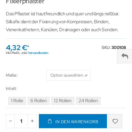
Fixierpflaster
Das Pflaster ist hautfreundlich und quer und längs reißbar.
Silkafix dient der Fixierung von Kompressen, Binden,
Venenkathetern, Kanülen, Drainagen oder auch Sonden.
4,32 €
SKU
300108
Inkl. MwSt.
,
exkl.
Versandkosten
Maße
Inhalt
1 Rolle
6 Rollen
12 Rollen
24 Rollen
IN DEN WARENKORB