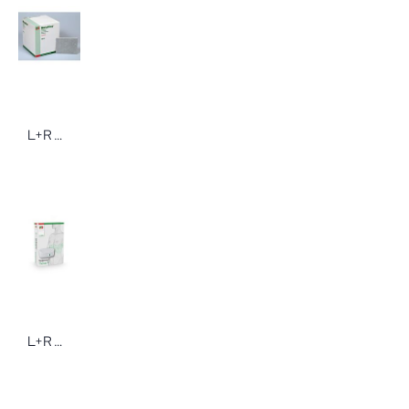
L+R Metalline Kompressen
L+R Cellacare® Thorax F/M Classic Bandage