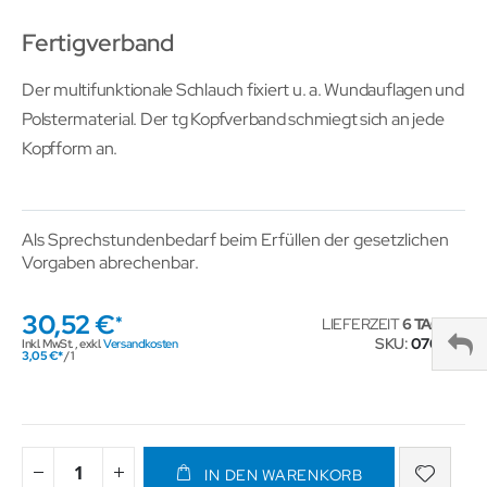
Fertigverband
Der multifunktionale Schlauch fixiert u. a. Wundauflagen und
Polstermaterial. Der tg Kopfverband schmiegt sich an jede
Kopfform an.
Als Sprechstundenbedarf beim Erfüllen der gesetzlichen
Vorgaben abrechenbar.
30,52 €
LIEFERZEIT
6 TAGE
SKU
070253
Inkl. MwSt.
,
exkl.
Versandkosten
3,05 €
/ 1
IN DEN WARENKORB