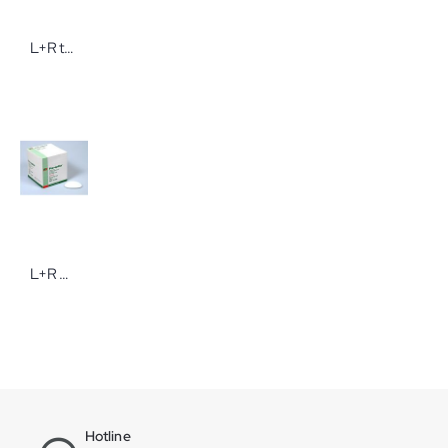
L+R tg soft Polsterschlauchverband
L+R Pro-ophta Augenkissen Augenverband
Hotline