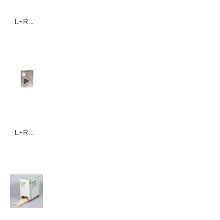
L+R Pro-ophta Augenlochkompressen Augenverband
L+R Cellacare Materna Comfort Schwangerschaftsorthese