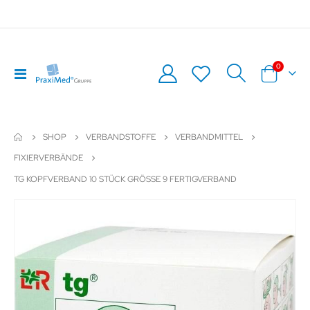
Artikel
0
Navigation
Warenkor
umschalten
SHOP
VERBANDSTOFFE
VERBANDMITTEL
FIXIERVERBÄNDE
TG KOPFVERBAND 10 STÜCK GRÖSSE 9 FERTIGVERBAND
Zum
Z
Ende
An
der
de
Bildergalerie
Bil
springen
sp