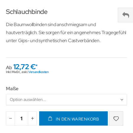
Schlauchbinde
Die Baumwollbinden sind anschmiegsam und
hautverträglich. Sie sorgen für ein angenehmes Tragegefühl
unter Gips- und synthetischen Castverbänden.
12,72 €
Ab
Inkl. MwSt.
,
exkl.
Versandkosten
Maße
IN DEN WARENKORB