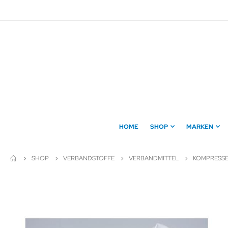
Direkt
zum
Inhalt
HOME
SHOP
MARKEN
SHOP
VERBANDSTOFFE
VERBANDMITTEL
KOMPRESS
Zum
Ende
der
Bildergalerie
springen