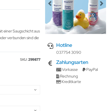
Previous
Next
it einer Saugschicht aus
nder verbunden sind die
Hotline
037754 3090
SKU
299877
Zahlungsarten
Vorkasse
PayPal
Rechnung
Kreditkarte