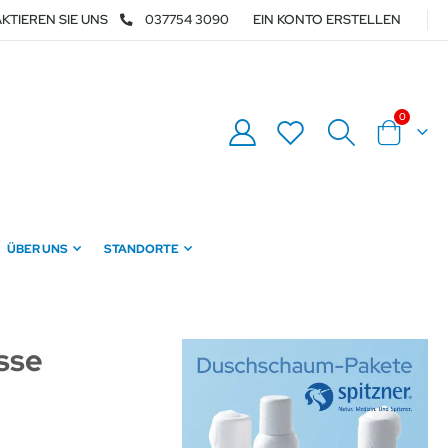
KTIEREN SIE UNS
037754 3090
EIN KONTO ERSTELLEN
0
Warenkor
ÜBER UNS
STANDORTE
sse