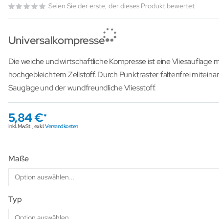
Seien Sie der erste, der dieses Produkt bewertet
Universalkompresse
Die weiche und wirtschaftliche Kompresse ist eine Vliesauflage m
hochgebleichtem Zellstoff. Durch Punktraster faltenfrei miteina
Sauglage und der wundfreundliche Vliesstoff.
5,84 €
Inkl. MwSt.
,
exkl.
Versandkosten
Maße
Typ