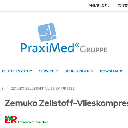
ANMELDEN
KONTA
BESTELLSYSTEM
SERVICE
SCHULUNGEN
DOWNLOADS
ZEMUKO ZELLSTOFF-VLIESKOMPRESSE
EN
Zum
Zemuko Zellstoff-Vlieskompre
Anfang
der
Bildergalerie
springen