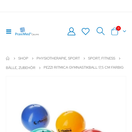
Artikel
0
Navigation
Warenkor
umschalten
SHOP
PHYSIOTHERAPIE, SPORT
SPORT, FITNESS
PEZZI RITMICA GYMNASTIKBALL 17,5 CM FARBIG
BÄLLE, ZUBEHÖR
Zum
Z
Ende
An
der
de
Bildergalerie
Bil
springen
sp