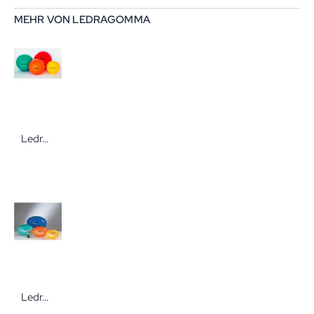
MEHR VON LEDRAGOMMA
Ledragomma Original Pezzi-Ball Gymnastikball
Ledragomma Pezzi-Eggball Farbige, ovale Gymnastikbälle