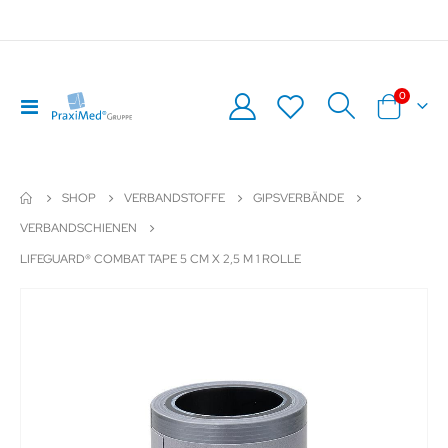
Artikel
0
Navigation
Warenkor
umschalten
SHOP
VERBANDSTOFFE
GIPSVERBÄNDE
VERBANDSCHIENEN
LIFEGUARD® COMBAT TAPE 5 CM X 2,5 M 1 ROLLE
Zum
Z
Ende
An
der
de
Bildergalerie
Bil
springen
sp