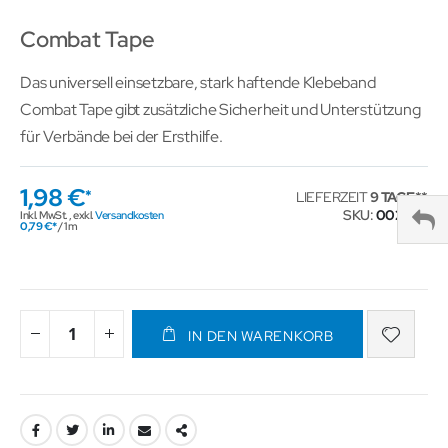
Combat Tape
Das universell einsetzbare, stark haftende Klebeband
Combat Tape gibt zusätzliche Sicherheit und Unterstützung
für Verbände bei der Ersthilfe.
1,98 €
LIEFERZEIT
9 TAGE
SKU
002204
Inkl. MwSt.
,
exkl.
Versandkosten
0,79 €
/ 1 m
IN DEN WARENKORB