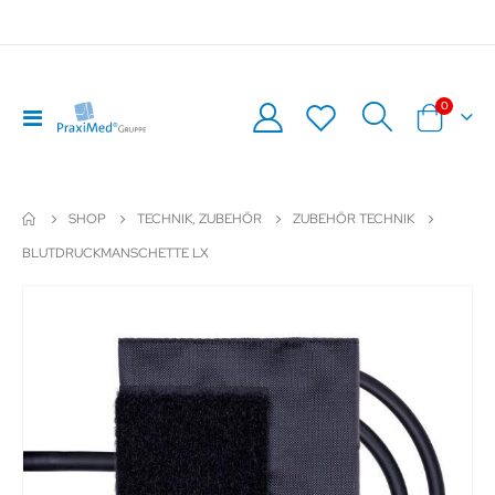
Artikel
0
Navigation
Warenkor
umschalten
SHOP
TECHNIK, ZUBEHÖR
ZUBEHÖR TECHNIK
BLUTDRUCKMANSCHETTE LX
Zum
Z
Ende
An
der
de
Bildergalerie
Bil
springen
sp