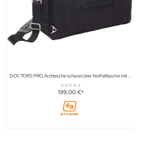
DOCTORS PRO Arzttasche schwarz leer Notfalltasche mit Rucksacktragesystem
Rating:
0%
199,00 €