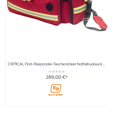
CRITICAL First-Responder-Tasche rot leer Notfallrucksack mit Modultaschen von Elite-Bags
Rating:
0%
289,00 €