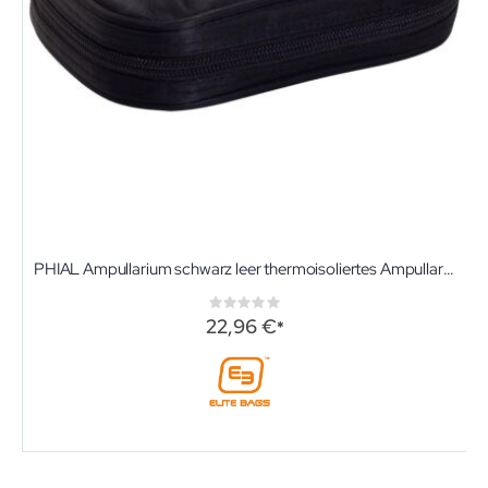
PHIAL Ampullarium schwarz leer thermoisoliertes Ampullarium von Elite-Bags für 49 Ampullen
Rating:
0%
22,96 €