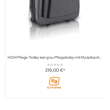
HOVI Pflege-Trolley leer grau Pflegetrolley mit Modultasche und Ampullarium von Elite-Bags
Rating:
0%
219,00 €