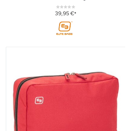
Rating:
0%
39,95 €