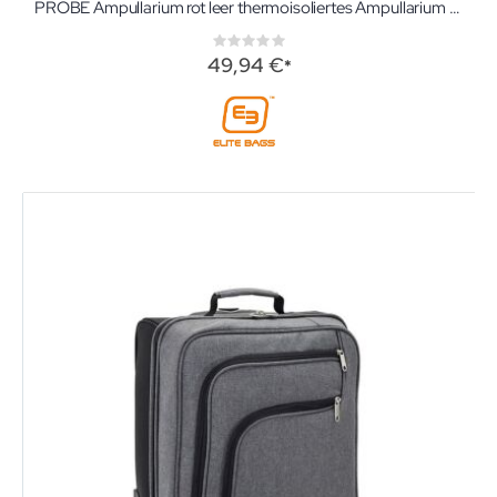
PROBE Ampullarium rot leer thermoisoliertes Ampullarium von Elite-Bags für 158 Ampullen
Rating:
0%
49,94 €