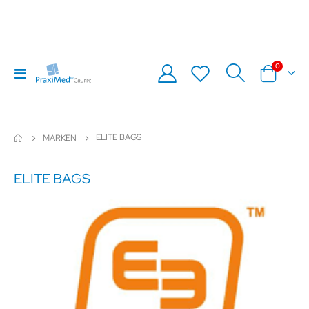
Artikel
0
Navigation
Warenkor
umschalten
ELITE BAGS
MARKEN
ELITE BAGS