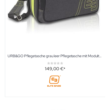
URB&GO Pflegetasche grau leer Pflegetasche mit Modultaschen und Ampullarium von Elite-Bags
Rating:
0%
149,00 €