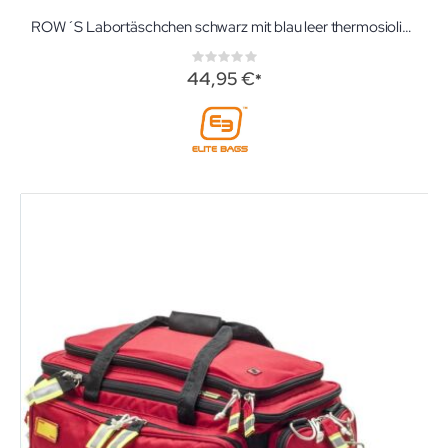
ROW´S Labortäschchen schwarz mit blau leer thermosiolierte Labortasche von Elite Bags zur Blutentnahme
Rating:
0%
44,95 €