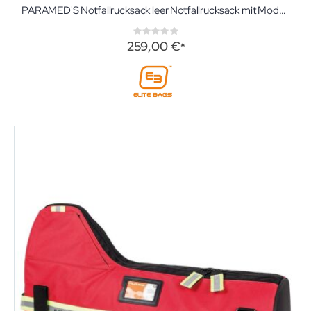
PARAMED'S Notfallrucksack leer Notfallrucksack mit Modultaschen
Rating:
0%
259,00 €