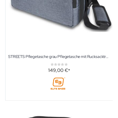
STREETS Pflegetasche grau Pflegetasche mit Rucksacktragesystem von Elite-Bags
Rating:
0%
149,00 €