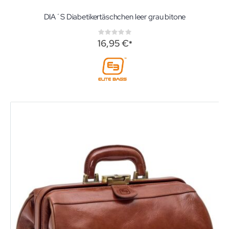
DIA´S Diabetikertäschchen leer grau bitone
Rating:
0%
16,95 €