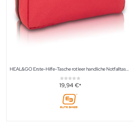
HEAL&GO Erste-Hilfe-Tasche rot leer handliche Notfalltasche von Elite-Bags im DIN A4 Format
Rating:
0%
19,94 €