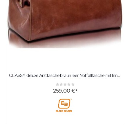
CLASSY deluxe Arzttasche braun leer Notfalltasche mit Innenfächern von Elite-Bags
Rating:
0%
259,00 €