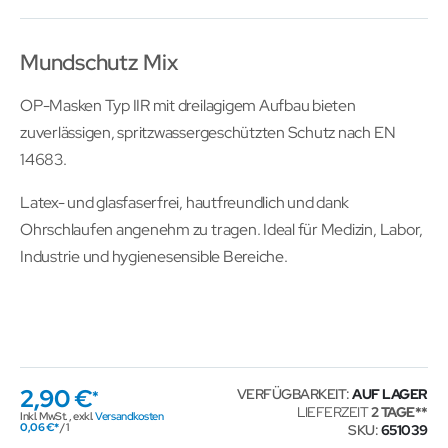
Mundschutz Mix
OP-Masken Typ IIR mit dreilagigem Aufbau bieten
zuverlässigen, spritzwassergeschützten Schutz nach EN
14683.
Latex- und glasfaserfrei, hautfreundlich und dank
Ohrschlaufen angenehm zu tragen. Ideal für Medizin, Labor,
Industrie und hygienesensible Bereiche.
2,90 €
VERFÜGBARKEIT:
AUF LAGER
LIEFERZEIT
2 TAGE
Inkl. MwSt.
,
exkl.
Versandkosten
0,06 €
/ 1
SKU
651039