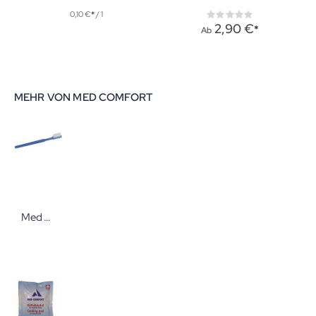
0,10 €
/ 1
Rating:
0%
2,90 €
Ab
MEHR VON MED COMFORT
Med Comfort Einmal-Zahnbürsten blau mit Pasta 100 Stück Mundhygienebedarf für Praxis, Heim und die Reise