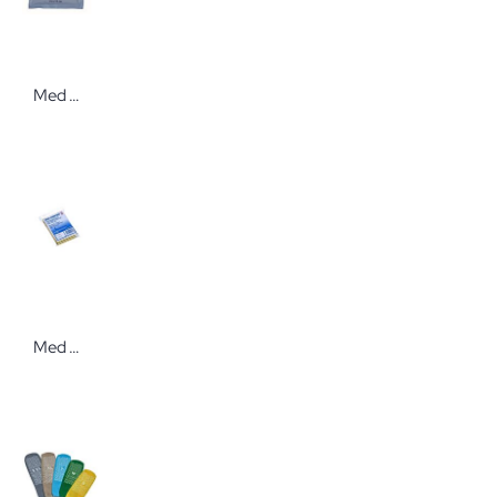
Med Comfort Kühlbeutel TOP ICE TNT 15x17cm 40 Stück Kühlauflage im Dentalbereich
Med Comfort Rettungsdecke Notfalldecke silber-gold 210 x 160 cm