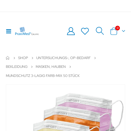
Artikel
0
Navigation
Warenkor
umschalten
SHOP
UNTERSUCHUNGS-, OP-BEDARF
BEKLEIDUNG
MASKEN, HAUBEN
MUNDSCHUTZ 3-LAGIG FARB-MIX 50 STÜCK
Zum
Z
Ende
An
der
de
Bildergalerie
Bil
springen
sp