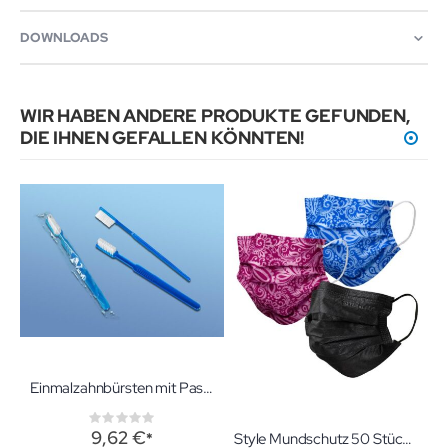
DOWNLOADS
WIR HABEN ANDERE PRODUKTE GEFUNDEN,
DIE IHNEN GEFALLEN KÖNNTEN!
Einmalzahnbürsten mit Paste 100 Stück Einwegzahnbürsten
Rating:
0%
9,62 €
Style Mundschutz 50 Stück Atemschutz mit festen Bändern