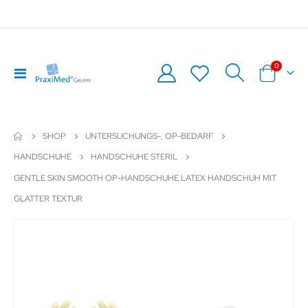
Artikel
0
Navigation
Warenkor
umschalten
SHOP
UNTERSUCHUNGS-, OP-BEDARF
HANDSCHUHE
HANDSCHUHE STERIL
GENTLE SKIN SMOOTH OP-HANDSCHUHE LATEX HANDSCHUH MIT
GLATTER TEXTUR
Zum
Z
Ende
An
der
de
Bildergalerie
Bil
springen
sp