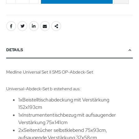
DETAILS
Medline Universal Set II SMS OP-Abdeck-Set
Universal-Abdeck-Set b estehend aus:
1xBeistelltischabdeckung mit Verstärkung
152x193cm
1xInstrumententischbezug mit aufsaugender
Verstärkung 75x141cm
2xSeitentücher selbstklebend 75x93cm,
aufsaugende Verstärkung 37x58cm