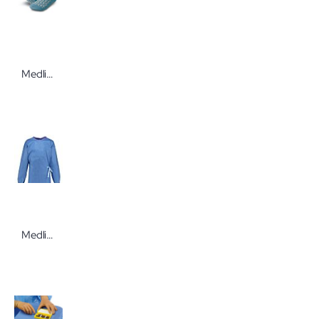
Medline Anti-Rutsch-Socken mit beidseitiger Gummierung Socken von Medline für Trittfestigkeit und Bodenhaftung
Medline OP-Kittel Boundary-SMS Größe XL 124 cm 32 Stück Bereichsbekleidung von Medline