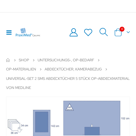
Artikel
0
Navigation
Warenkor
umschalten
SHOP
UNTERSUCHUNGS-, OP-BEDARF
OP-MATERIALIEN
ABDECKTÜCHER, KAMERABEZUG
UNIVERSAL-SET 2 SMS ABDECKTÜCHER 5 STÜCK OP-ABDECKMATERIAL
VON MEDLINE
Zum
Z
Ende
An
der
de
Bildergalerie
Bil
springen
sp