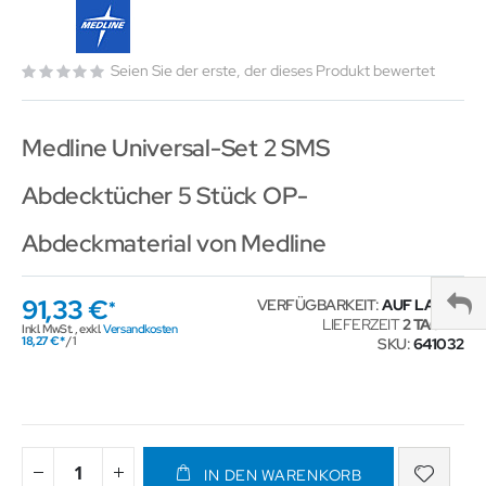
Seien Sie der erste, der dieses Produkt bewertet
Medline Universal-Set 2 SMS
Abdecktücher 5 Stück OP-
Abdeckmaterial von Medline
91,33 €
VERFÜGBARKEIT:
AUF LAGER
LIEFERZEIT
2 TAGE
Inkl. MwSt.
,
exkl.
Versandkosten
18,27 €
/ 1
SKU
641032
IN DEN WARENKORB